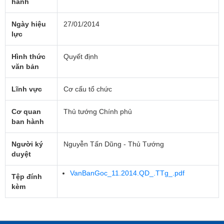
hành
Ngày hiệu
27/01/2014
lực
Hình thức
Quyết định
văn bản
Lĩnh vực
Cơ cấu tổ chức
Cơ quan
Thủ tướng Chính phủ
ban hành
Người ký
Nguyễn Tấn Dũng - Thủ Tướng
duyệt
VanBanGoc_11.2014.QD_.TTg_.pdf
Tệp đính
kèm