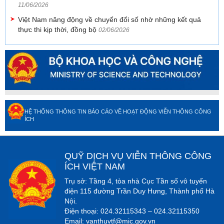
11/06/2026
Việt Nam năng động về chuyển đổi số nhờ những kết quả
thực thi kịp thời, đồng bộ
02/06/2026
HỆ THỐNG THÔNG TIN BÁO CÁO VỀ HOẠT ĐỘNG VIỄN THÔNG CÔNG
ÍCH
QUỸ DỊCH VỤ VIỄN THÔNG CÔNG
ÍCH VIỆT NAM
Trụ sở: Tầng 4, tòa nhà Cục Tần số vô tuyến
điện 115 đường Trần Duy Hưng, Thành phố Hà
Nội.
Điện thoại: 024.32115343 – 024.32115350
Email:
vanthuvtf@mic.gov.vn