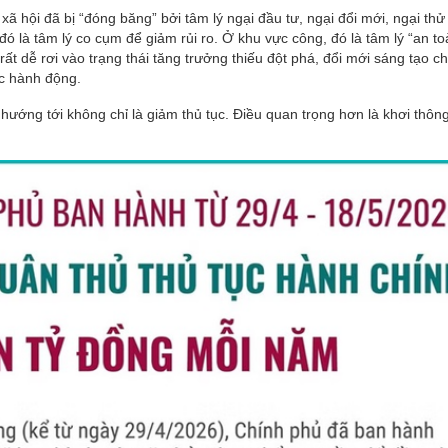
 hội đã bị “đóng băng” bởi tâm lý ngại đầu tư, ngại đổi mới, ngại thử
ó là tâm lý co cụm để giảm rủi ro. Ở khu vực công, đó là tâm lý “an to
 rất dễ rơi vào trạng thái tăng trưởng thiếu đột phá, đổi mới sáng tạo 
c hành động.
hướng tới không chỉ là giảm thủ tục. Điều quan trọng hơn là khơi thông