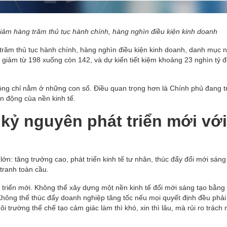
giảm hàng trăm thủ tục hành chính, hàng nghìn điều kiện kinh doanh
 trăm thủ tục hành chính, hàng nghìn điều kiện kinh doanh, danh mục 
 giảm từ 198 xuống còn 142, và dự kiến tiết kiệm khoảng 23 nghìn tỷ đ
ông chỉ nằm ở những con số. Điều quan trọng hơn là Chính phủ đang tr
n động của nền kinh tế.
kỷ nguyên phát triển mới với
lớn: tăng trưởng cao, phát triển kinh tế tư nhân, thúc đẩy đổi mới sáng
tranh toàn cầu.
 triển mới. Không thể xây dựng một nền kinh tế đổi mới sáng tạo bằng
Không thể thúc đẩy doanh nghiệp tăng tốc nếu mọi quyết định đều phải
 trường thể chế tạo cảm giác làm thì khó, xin thì lâu, mà rủi ro trách