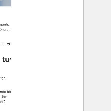
ngành,
ồng chi
ực tiếp
 tư
 tạo,
 một bộ
 chờ
 nhiệm