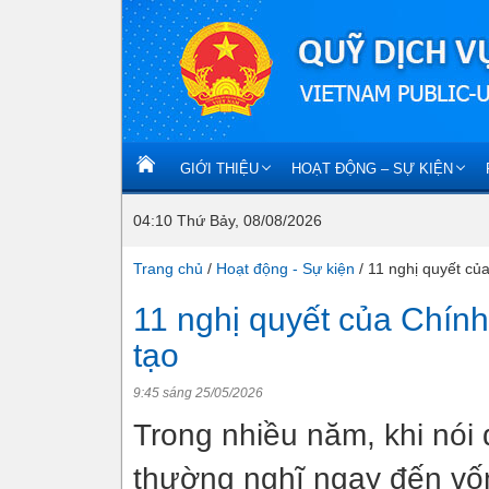
GIỚI THIỆU
HOẠT ĐỘNG – SỰ KIỆN
04:10 Thứ Bảy, 08/08/2026
Trang chủ
/
Hoạt động - Sự kiện
/
11 nghị quyết củ
11 nghị quyết của Chính
tạo
9:45 sáng 25/05/2026
Trong nhiều năm, khi nói 
thường nghĩ ngay đến vốn,