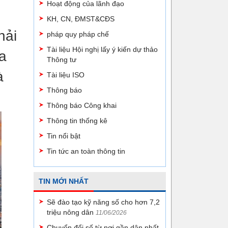
Hoạt động của lãnh đạo
KH, CN, ĐMST&CĐS
hải
pháp quy pháp chế
Tài liệu Hội nghị lấy ý kiến dự thảo
a
Thông tư
à
Tài liệu ISO
Thông báo
Thông báo Công khai
Thông tin thống kê
Tin nổi bật
Tin tức an toàn thông tin
TIN MỚI NHẤT
Sẽ đào tạo kỹ năng số cho hơn 7,2
triệu nông dân
11/06/2026
Chuyển đổi số từ nơi gần dân nhất