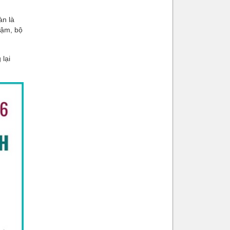
àn là
chậm, bộ
 lại