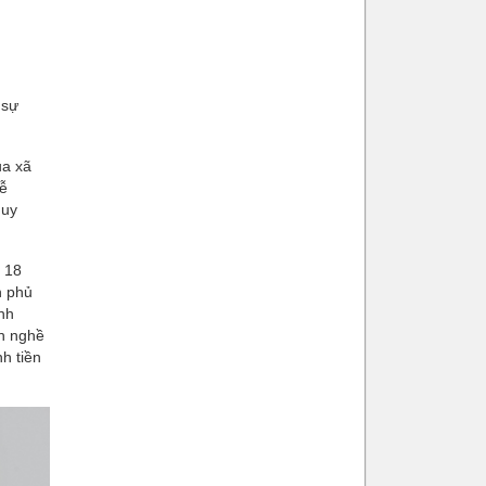
 sự
ủa xã
rễ
quy
ố 18
h phủ
nh
nh nghề
h tiền