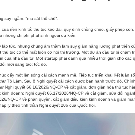
áng suy ngẫm: “ma sát thể chế”.
của nền kinh tế: thủ tục kéo dài, quy định chồng chéo, giấy phép con,
và những chi phí phát sinh ngoài dự kiến.
 lập tức, nhưng chúng âm thầm làm suy giảm năng lượng phát triển c
 thủ tục có thể mất luôn cơ hội thị trường. Một dự án đầu tư bị chậm t
in của nhà đầu tư. Một startup phải dành quá nhiều thời gian cho các 
đổi mới sáng tạo: tốc độ.
 thúc đẩy một làn sóng cải cách mạnh mẽ. Tiếp tục triển khai Kết luận s
 thư Tô Lâm, Sau 8 Nghị quyết cải cách được ban hành trước đó, Chín
như Nghị quyết 66.16/2026/NQ-CP về cắt giảm, đơn giản hóa thủ tục hà
ất kinh doanh; Nghị quyết 66.17/2026/NQ-CP về cắt giảm, sửa đổi ngà
/2026/NQ-CP về phân quyền, cắt giảm điều kiện kinh doanh và giảm mạn
áp lý theo tinh thần Nghị quyết 206 của Quốc hội.