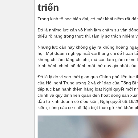
triển
Trong kinh tế học hiện đại, có một khái niệm rất đ
Đó là những lực cản vô hình làm chậm sự vận động 
thiếu rõ ràng trong thực thi, tâm lý sợ trách nhiệm 
Những lực cản này không gây ra khủng hoảng ngay
hội. Một doanh nghiệp mất vài tháng chỉ để hoàn tất
không chỉ làm tăng chi phí, mà còn làm giảm niềm t
trình hành chính sẽ đánh mất thứ quý giá nhất của 
Đó là lý do vì sao thời gian qua Chính phủ liên tục
của Hội nghị Trung ương 2 và chỉ đạo của Tổng Bí
tiếp tục ban hành thêm hàng loạt Nghị quyết mới 
chính và quy định liên quan đến hoạt động sản xu
đầu tư kinh doanh có điều kiện; Nghị quyết 66.18
kiểm; cùng các cơ chế đặc biệt tháo gỡ khó khăn ph