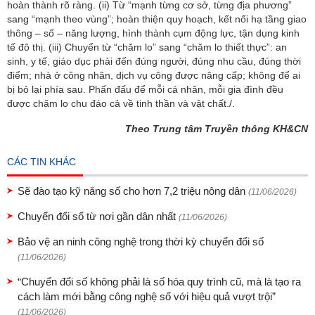
hoàn thành rõ ràng. (ii) Từ “mạnh từng cơ sở, từng địa phương”
sang “mạnh theo vùng”; hoàn thiện quy hoạch, kết nối hạ tầng giao
thông – số – năng lượng, hình thành cụm động lực, tận dụng kinh
tế đô thị. (iii) Chuyển từ “chăm lo” sang “chăm lo thiết thực”: an
sinh, y tế, giáo dục phải đến đúng người, đúng nhu cầu, đúng thời
điểm; nhà ở công nhân, dịch vụ công được nâng cấp; không để ai
bị bỏ lại phía sau. Phấn đấu để mỗi cá nhân, mỗi gia đình đều
được chăm lo chu đáo cả về tinh thần và vật chất./.
Theo Trung tâm Truyền thông KH&CN
CÁC TIN KHÁC
Sẽ đào tạo kỹ năng số cho hơn 7,2 triệu nông dân
(11/06/2026)
Chuyển đổi số từ nơi gần dân nhất
(11/06/2026)
Bảo vệ an ninh công nghệ trong thời kỳ chuyển đổi số
(11/06/2026)
“Chuyển đổi số không phải là số hóa quy trình cũ, mà là tạo ra
cách làm mới bằng công nghệ số với hiệu quả vượt trội”
(11/06/2026)