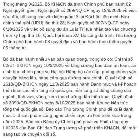
Trong tháng 9/2025, Bộ KH&CN đã trình Chính phủ ban hành 02
Nghị quyết, gồm: Nghị quyết số 289/NQ-CP ngày 19/9/2025 về việc
sửa đổi, bổ sung các văn kiện quốc tế tại Đại hội Liên minh Bưu
chính thế giới (UPU) lần thứ 28; Nghị quyết số 307/NQ-CP ngày
6/10/2025 về việc bổ sung dự án Luật Trí tuệ nhân tạo vào chương
trình kỳ họp thứ 10, Quốc hội khóa XV. Bộ cũng đã trình Thủ tướng
Chính phủ ban hành 08 quyết định và ban hành theo thẩm quyền
05 thông tư.
Bộ đã ban hành nhiều văn bản quan trọng, trong đó có: Chỉ thị số
02/CT-BKHCN ngày 10/9/2025 về tăng cường bảo đảm an toàn, an
ninh bưu chính phục vụ Đại hội Đảng bộ các cấp, phòng chống vận
chuyển hàng lậu, hàng cấm qua đường bưu chính. Quyết định số
2618/QĐ-BKHCN ngày 11/9/2025 ban hành Danh mục và kế hoạch
triển khai các nền tảng số quốc gia, nền tảng số dùng chung của
ngành, lĩnh vực, vùng; kèm theo hướng dẫn triển khai. Quyết định
số 3090/QĐ-BKHCN ngày 8/10/2025 ban hành Khung kiến trúc
tổng thể quốc gia số. Báo cáo Thủ tướng Chính phủ đề xuất danh
mục 1–3 sản phẩm công nghệ chiến lược ưu tiên triển khai trong
năm 2025. Báo cáo Đảng ủy Chính phủ phục vụ Phiên họp quý
III/2025 của Ban Chỉ đạo Trung ương về phát triển KH&CN, đổi mới
sáng tạo và chuyển đổi số.