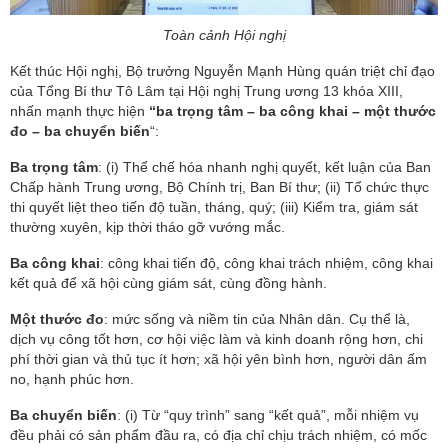
Toàn cảnh Hội nghị
Kết thúc Hội nghị, Bộ trưởng Nguyễn Mạnh Hùng quán triệt chỉ đạo
của Tổng Bí thư Tô Lâm tại Hội nghị Trung ương 13 khóa XIII,
nhấn mạnh thực hiện
“ba trọng tâm – ba công khai – một thước
đo – ba chuyển biến
“:
Ba trọng tâm
: (i) Thể chế hóa nhanh nghị quyết, kết luận của Ban
Chấp hành Trung ương, Bộ Chính trị, Ban Bí thư; (ii) Tổ chức thực
thi quyết liệt theo tiến độ tuần, tháng, quý; (iii) Kiểm tra, giám sát
thường xuyên, kịp thời tháo gỡ vướng mắc.
Ba công khai
: công khai tiến độ, công khai trách nhiệm, công khai
kết quả để xã hội cùng giám sát, cùng đồng hành.
Một thước đo
: mức sống và niềm tin của Nhân dân. Cụ thể là,
dịch vụ công tốt hơn, cơ hội việc làm và kinh doanh rộng hơn, chi
phí thời gian và thủ tục ít hơn; xã hội yên bình hơn, người dân ấm
no, hạnh phúc hơn.
Ba chuyển biến
: (i) Từ “quy trình” sang “kết quả”, mỗi nhiệm vụ
đều phải có sản phẩm đầu ra, có địa chỉ chịu trách nhiệm, có mốc