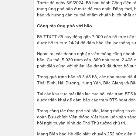
Trước đó ngày 5/9/2024, Bộ ban hành Công điện số
trung ứng phó bão ở mức độ cao nhất. Đồng thời, h
báo và hướng dẫn cụ thể nhằm chuẩn bị tốt nhất c
Công tác ứng phó với bão
Bộ TT&TT đã huy động gần 7.000 cán bộ trực tiếp t
được bố trí trực 24/24 để đảm bảo liên lạc thông suố
Ngoài ra, các doanh nghiệp viễn thông cũng nhanh
bão. Cụ thể, 5.030 trạm cáp, 360 nhà trạm, 2.408 
phát điện cùng với nhiên liệu dự trữ đã được bổ sun
Trong quá trình bão số 3 đổ bộ, các nhà mạng đã t
Thái Bình, Hải Dương, Hưng Yên, Bắc Giang và Bắc 
Tại các khu vực mất liên lạc cục bộ, các trạm BTS
được triển khai để đảm bảo các trạm BTS hoạt độn
Trong công tác ứng phó với bão, Mạng thông tin c
đoàn Bưu chính Viễn thông Việt Nam luôn sẵn sàng 
hội nghị truyền hình do Phó Thủ tướng chủ trì.
Mạng Điện báo Hệ đặc biệt: chuyển 252 bức điện H