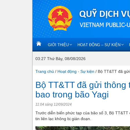
GIỚI THIỆU
HOẠT ĐỘNG – SỰ KIỆN
03:27 Thứ Bảy, 08/08/2026
Trang chủ
/
Hoạt động - Sự kiện
/
Bộ TT&TT đã gửi t
Bộ TT&TT đã gửi thông t
bao trong bão Yagi
11:04 sáng 12/09/2024
Trước diễn biến phức tạp của bão số 3, Bộ TT&TT đ
tin liên lạc không bị gián đoạn.