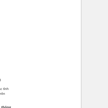
3
c tỉnh
trên
n thông