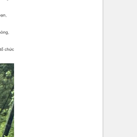
oạn,
hòng,
tổ chức