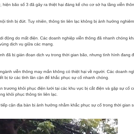
hiện bão số 3 đã gây ra thiệt hại đáng kể cho cơ sở hạ tầng viễn thô
nội tỉnh bị đứt. Tuy nhiên, thông tin liên lạc không bị ảnh hưởng nghiê
 lạc di động do mất điện. Các doanh nghiệp viễn thông đã nhanh chóng k
vùng dịch vụ giữa các mạng.
nh đã bị gián đoạn dịch vụ trong thời gian bão, nhưng tình hình đang 
ng ngành viễn thông may mắn không có thiệt hại về người. Các doanh ng
iết bị từ các tỉnh lân cận để khắc phục sự cố nhanh chóng.
trương khôi phục điện lưới tại các khu vực bị cắt điện và gặp sự cố 
g khôi phục thông tin liên lạc.
 tiếp cận địa bàn bị ảnh hưởng nhằm khắc phục sự cố trong thời gian