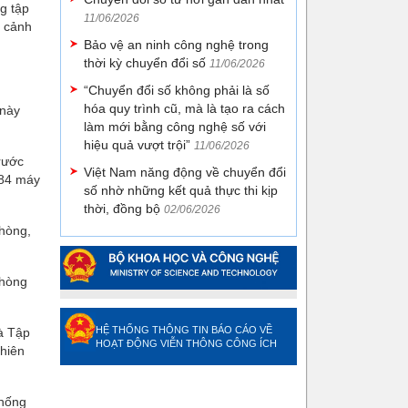
g tập
11/06/2026
n cảnh
Bảo vệ an ninh công nghệ trong
thời kỳ chuyển đổi số
11/06/2026
“Chuyển đổi số không phải là số
hóa quy trình cũ, mà là tạo ra cách
 này
làm mới bằng công nghệ số với
hiệu quả vượt trội”
11/06/2026
rước
Việt Nam năng động về chuyển đổi
284 máy
số nhờ những kết quả thực thi kịp
thời, đồng bộ
02/06/2026
Phòng,
phòng
HỆ THỐNG THÔNG TIN BÁO CÁO VỀ
à Tập
HOẠT ĐỘNG VIỄN THÔNG CÔNG ÍCH
phiên
chống