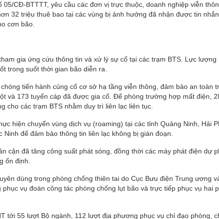
 05/CĐ-BTTTT, yêu cầu các đơn vị trực thuộc, doanh nghiệp viễn thôn
ơn 32 triệu thuê bao tại các vùng bị ảnh hưởng đã nhận được tin nhắ
ho cơn bão.
ham gia ứng cứu thông tin và xử lý sự cố tại các trạm BTS. Lực lượng
t trong suốt thời gian bão diễn ra.
 chóng tiến hành củng cố cơ sở hạ tầng viễn thông, đảm bảo an toàn t
cột và 173 tuyến cáp đã được gia cố. Để phòng trường hợp mất điện, 
g cho các trạm BTS nhằm duy trì liên lạc liên tục.
hực hiện chuyển vùng dịch vụ (roaming) tại các tỉnh Quảng Ninh, Hải 
Ninh để đảm bảo thông tin liên lạc không bị gián đoạn.
 lân cận đã tăng công suất phát sóng, đồng thời các máy phát điện dự 
g ổn định.
huyên dùng trong phòng chống thiên tai do Cục Bưu điện Trung ương v
phục vụ đoàn công tác phòng chống lụt bão và trực tiếp phục vụ hai 
T tới 55 lượt Bộ ngành, 112 lượt địa phương phục vụ chỉ đạo phòng, 