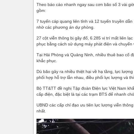
Theo báo cáo nhanh ngay sau cơn bão số 3 vài giờ, 
gồm:
7 tuyến cáp quang liên tỉnh và 12 tuyến truyền dẫn 
nhờ các phương án dự phòng.
27 cột viễn thông bị gãy đổ, 6.285 vị trí mất liên
phục bằng cách sử dụng máy phát điện và chuyển 
Tại Hải Phòng và Quảng Ninh, nhiều thuê bao cố đị
khắc phục.
Dù bão gây ra nhiều thiệt hại về hạ tầng, lực lượ
phối hợp hỗ trợ lẫn nhau, điều phối lực lượng và th
Bộ TT&TT đề nghị Tập đoàn Điện lực Việt Nam khẩn 
cấp điện, đặc biệt là tại các trạm BTS để nhanh chón
UBND các cấp chỉ đạo ưu tiên lực lượng viễn thông
nhất.