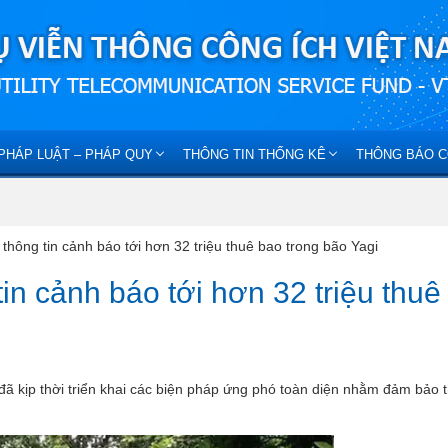
PHÁP LUẬT – PHÁP QUY
THÔNG TIN THỐNG KÊ
THÔNG BÁO C
hông tin cảnh báo tới hơn 32 triệu thuê bao trong bão Yagi
in cảnh báo tới hơn 32 triệu thuê
ã kịp thời triển khai các biện pháp ứng phó toàn diện nhằm đảm bảo 