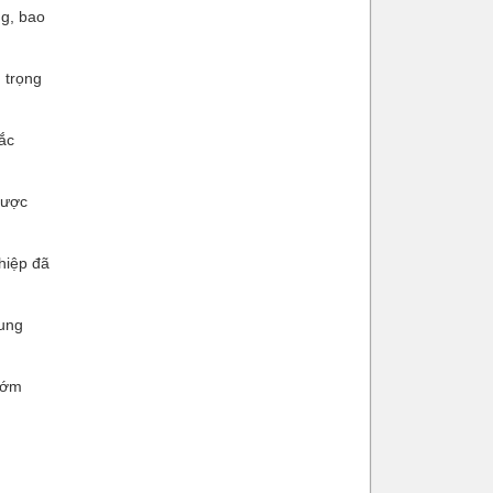
ng, bao
m trọng
hắc
được
hiệp đã
cung
 sớm