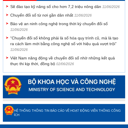
Sẽ đào tạo kỹ năng số cho hơn 7,2 triệu nông dân
11/06/2026
Chuyển đổi số từ nơi gần dân nhất
11/06/2026
Bảo vệ an ninh công nghệ trong thời kỳ chuyển đổi số
11/06/2026
“Chuyển đổi số không phải là số hóa quy trình cũ, mà là tạo
ra cách làm mới bằng công nghệ số với hiệu quả vượt trội”
11/06/2026
Việt Nam năng động về chuyển đổi số nhờ những kết quả
thực thi kịp thời, đồng bộ
02/06/2026
HỆ THỐNG THÔNG TIN BÁO CÁO VỀ HOẠT ĐỘNG VIỄN THÔNG CÔNG
ÍCH