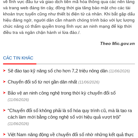
về lĩnh vực đầu tư và giao dịch tiền mã hóa thông qua các nền tảng
và trang web đáng tin cậy, đồng thời gia tăng bảo mật cho các tài
khoản trực tuyến cũng như thiết bị điện tử cá nhân. Khi bắt gặp dấu
hiệu đáng ngờ, người dân cần nhanh chóng trình báo với lực lượng
chức năng có thẩm quyền trong lĩnh vực an ninh mạng để kịp thời
điều tra và ngăn chặn hành vi lừa đảo./.
Theo Mic.gov.vn
CÁC TIN KHÁC
Sẽ đào tạo kỹ năng số cho hơn 7,2 triệu nông dân
(11/06/2026)
Chuyển đổi số từ nơi gần dân nhất
(11/06/2026)
Bảo vệ an ninh công nghệ trong thời kỳ chuyển đổi số
(11/06/2026)
“Chuyển đổi số không phải là số hóa quy trình cũ, mà là tạo ra
cách làm mới bằng công nghệ số với hiệu quả vượt trội”
(11/06/2026)
Việt Nam năng động về chuyển đổi số nhờ những kết quả thực