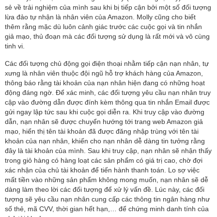
sẻ về trải nghiệm của mình sau khi bị tiếp cận bởi một số đối tượng
lừa đảo tự nhận là nhân viên của Amazon. Molly cũng cho biết
thêm rằng mặc dù luôn cảnh giác trước các cuộc gọi và tin nhắn
giả mạo, thủ đoạn mà các đối tượng sử dụng là rất mới và vô cùng
tinh vi.
Các đối tượng chủ động gọi điện thoại nhằm tiếp cận nạn nhân, tự
xưng là nhân viên thuộc đội ngũ hỗ trợ khách hàng của Amazon,
thông báo rằng tài khoản của nạn nhân hiện đang có những hoạt
động đáng ngờ. Để xác minh, các đối tượng yêu cầu nạn nhân truy
cập vào đường dẫn được đính kèm thông qua tin nhắn Email được
gửi ngay lập tức sau khi cuộc gọi diễn ra. Khi truy cập vào đường
dẫn, nạn nhân sẽ được chuyển hướng tới trang web Amazon giả
mạo, hiển thị tên tài khoản đã được đăng nhập trùng với tên tài
khoản của nạn nhân, khiến cho nạn nhân dễ dàng tin tưởng rằng
đây là tài khoản của mình. Sau khi truy cập, nạn nhân sẽ nhận thấy
trong giỏ hàng có hàng loạt các sản phẩm có giá trị cao, chờ đợi
xác nhận của chủ tài khoản để tiến hành thanh toán. Lo sợ việc
mất tiền vào những sản phẩm không mong muốn, nạn nhân sẽ dễ
dàng làm theo lời các đối tượng để xử lý vấn đề. Lúc này, các đối
tượng sẽ yêu cầu nạn nhân cung cấp các thông tin ngân hàng như
số thẻ, mã CVV, thời gian hết hạn,… để chứng minh danh tính của