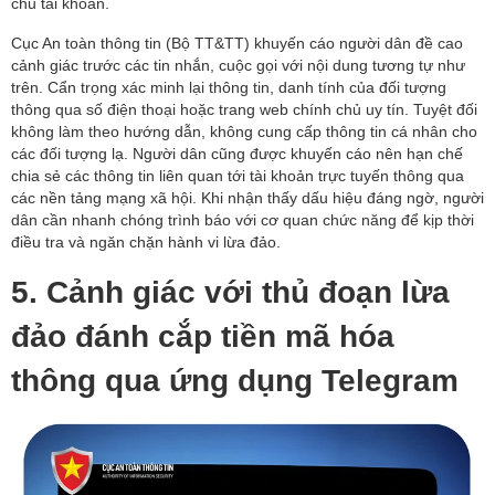
chủ tài khoản.
Cục An toàn thông tin (Bộ TT&TT)
khuyến cáo người dân đề cao
cảnh giác trước các tin nhắn, cuộc gọi với nội dung tương tự như
trên. Cẩn trọng xác minh lại thông tin, danh tính của đối tượng
thông qua số điện thoại hoặc trang web chính chủ uy tín. Tuyệt đối
không làm theo hướng dẫn, không cung cấp thông tin cá nhân cho
các đối tượng lạ. Người dân cũng được khuyến cáo nên hạn chế
chia sẻ các thông tin liên quan tới tài khoản trực tuyến thông qua
các nền tảng mạng xã hội. Khi nhận thấy dấu hiệu đáng ngờ, người
dân cần nhanh chóng trình báo với cơ quan chức năng để kịp thời
điều tra và ngăn chặn hành vi lừa đảo.
5. Cảnh giác với thủ đoạn lừa
đảo đánh cắp tiền mã hóa
thông qua ứng dụng Telegram