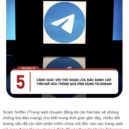
Scam Sniffer (Trang web chuyên đăng tải các bài báo về phòng
chống lừa đảo mạng) cho biết trong thời gian gần đây, nhiều đối
tượng xấu đã cài cắm phần mềm chứa mã độc vào các trang web