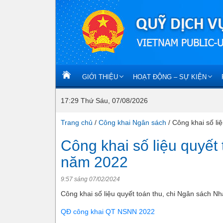
GIỚI THIỆU
HOẠT ĐỘNG – SỰ KIỆN
17:29 Thứ Sáu, 07/08/2026
Trang chủ
/
Công khai Ngân sách
/
Công khai số li
Công khai số liệu quyết
năm 2022
9:57 sáng 07/02/2024
Công khai số liệu quyết toán thu, chi Ngân sách 
QĐ công khai QT NSNN 2022