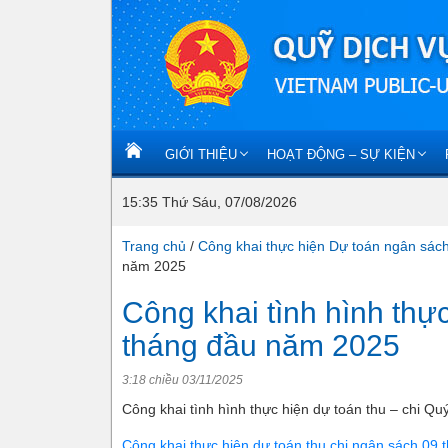
GIỚI THIỆU
HOẠT ĐỘNG – SỰ KIỆN
15:35 Thứ Sáu, 07/08/2026
Trang chủ
/
Công khai thực hiện Dự toán ngân sác
năm 2025
Công khai tình hình thực
tháng đầu năm 2025
3:18 chiều 03/11/2025
Công khai tình hình thực hiện dự toán thu – chi Qu
Công khai thực hiện dự toán thu chi ngân sách 09