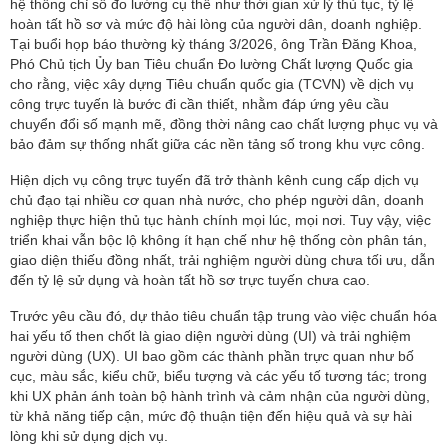
hệ thống chỉ số đo lường cụ thể như thời gian xử lý thủ tục, tỷ lệ
hoàn tất hồ sơ và mức độ hài lòng của người dân, doanh nghiệp.
Tại buổi họp báo thường kỳ tháng 3/2026, ông Trần Đăng Khoa,
Phó Chủ tịch Ủy ban Tiêu chuẩn Đo lường Chất lượng Quốc gia
cho rằng, việc xây dựng Tiêu chuẩn quốc gia (TCVN) về dịch vụ
công trực tuyến là bước đi cần thiết, nhằm đáp ứng yêu cầu
chuyển đổi số mạnh mẽ, đồng thời nâng cao chất lượng phục vụ và
bảo đảm sự thống nhất giữa các nền tảng số trong khu vực công.
Hiện dịch vụ công trực tuyến đã trở thành kênh cung cấp dịch vụ
chủ đạo tại nhiều cơ quan nhà nước, cho phép người dân, doanh
nghiệp thực hiện thủ tục hành chính mọi lúc, mọi nơi. Tuy vậy, việc
triển khai vẫn bộc lộ không ít hạn chế như hệ thống còn phân tán,
giao diện thiếu đồng nhất, trải nghiệm người dùng chưa tối ưu, dẫn
đến tỷ lệ sử dụng và hoàn tất hồ sơ trực tuyến chưa cao.
Trước yêu cầu đó, dự thảo tiêu chuẩn tập trung vào việc chuẩn hóa
hai yếu tố then chốt là giao diện người dùng (UI) và trải nghiệm
người dùng (UX). UI bao gồm các thành phần trực quan như bố
cục, màu sắc, kiểu chữ, biểu tượng và các yếu tố tương tác; trong
khi UX phản ánh toàn bộ hành trình và cảm nhận của người dùng,
từ khả năng tiếp cận, mức độ thuận tiện đến hiệu quả và sự hài
lòng khi sử dụng dịch vụ.