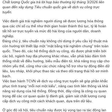
Chất lượng Quốc gia trả lời họp báo thường kỳ tháng 3/2026 liên
quan đến xây dựng Tiêu chuẩn quốc gia về dịch vụ công trực
tuyến.
Việc đánh giá trải nghiệm người dùng sẽ được lượng hóa thông
qua các chỉ số cụ thể như thời gian hoàn thành thủ tục, tỷ lệ hoàn
tất hồ sơ trực tuyến và mức độ hài lòng của người dân, doanh
nghiệp.
Đáng chú ý, tiêu chuẩn này không chỉ dừng ở yêu cầu kỹ thuật mà
còn hướng tới thiết lập một “mặt bằng trải nghiệm chung” trên toàn
quốc. Theo đó, các hệ thống dịch vụ công, dù được phát triển bởi
các bộ, ngành hay địa phương khác nhau, vẫn phải bảo đảm tính
thống nhất về điều hướng, biểu mẫu điện tử, khả năng truy cập cho
nhóm yếu thế, cũng như các chức năng hỗ trợ như tự động điền dữ
liệu, lưu nháp, khôi phục thao tác và theo dõi trạng thái hồ sơ minh
bạch.
Việc ban hành TCVN về dịch vụ công trực tuyến sẽ góp phần khắc
phục tình trạng “mỗi nơi một kiểu”, nâng cao tính liên thông và khả
năng sử dụng của hệ thống. Đồng thời, đây cũng là công cụ quan
trọng để các cơ quan quản lý đánh giá, giám sát chất lượng cung
cấp dịch vụ công một cách khách quan, dựa trên dữ liệu.
Ở góc độ xã hội, tiêu chuẩn này được kỳ vọng tạo ra tác động lan