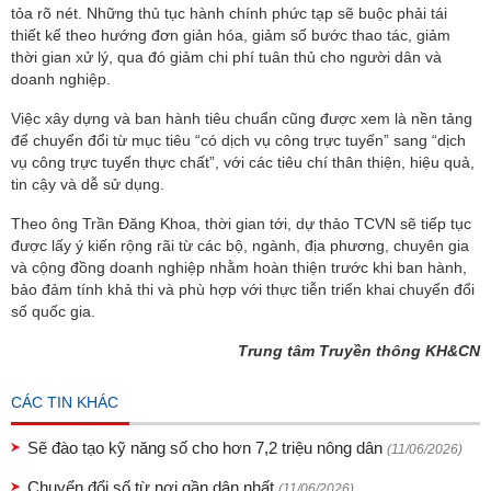
tỏa rõ nét. Những thủ tục hành chính phức tạp sẽ buộc phải tái
thiết kế theo hướng đơn giản hóa, giảm số bước thao tác, giảm
thời gian xử lý, qua đó giảm chi phí tuân thủ cho người dân và
doanh nghiệp.
Việc xây dựng và ban hành tiêu chuẩn cũng được xem là nền tảng
để chuyển đổi từ mục tiêu “có dịch vụ công trực tuyến” sang “dịch
vụ công trực tuyến thực chất”, với các tiêu chí thân thiện, hiệu quả,
tin cậy và dễ sử dụng.
Theo ông Trần Đăng Khoa, thời gian tới, dự thảo TCVN sẽ tiếp tục
được lấy ý kiến rộng rãi từ các bộ, ngành, địa phương, chuyên gia
và cộng đồng doanh nghiệp nhằm hoàn thiện trước khi ban hành,
bảo đảm tính khả thi và phù hợp với thực tiễn triển khai chuyển đổi
số quốc gia.
Trung tâm Truyền thông KH&CN
CÁC TIN KHÁC
Sẽ đào tạo kỹ năng số cho hơn 7,2 triệu nông dân
(11/06/2026)
Chuyển đổi số từ nơi gần dân nhất
(11/06/2026)