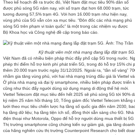
Theo kế hoạch đề ra trước đó, Việt Nam đặt mục tiêu 90% dân số
được phủ sóng 5G năm nay, với số trạm đạt hơn 68.000 trạm, tức
tương đương 57,5% trạm 4G. Với hơn 16.000 trạm như hiện nay,
vùng phủ của 5G vẫn còn xa mục tiêu. “Đôn đốc các nhà mạng phủ
sóng 5G trên phạm vi toàn quốc” là một trong các nhiệm vụ được
Bộ Khoa học và Công nghệ đề cập trong báo cáo.
Kỹ thuật viên một nhà mạng đang lắp đặt trạm 5G
Việt Nam đã có nhiều biện pháp thúc đẩy phổ cập 5G trong nước. Ng
phép thí điểm hỗ trợ kinh phí phát triển 5G, trong đó hỗ trợ 15% chi p
thêm 20.000 trạm trước ngày 31/12/2025. Ngoài ra, “tần số vàng” 
nhằm gia tăng vùng phủ, với hai nhà mạng trúng đấu giá là Viettel v
Ở phía nhà mạng và đại lý smartphone, nhiều biện pháp được triển
cũng như thúc đẩy người dùng sử dụng mạng di động thế hệ mới.
Viettel Telecom đặt mục tiêu đến hết 2025 sẽ phủ sóng 5G tới 90% dân
kỷ niệm 25 năm hồi tháng 10, Tổng giám đốc Viettel Telecom khẳng
lưới theo mục tiêu chiến lược hạ tầng số quốc gia đến năm 2030, bao
hạ tầng dữ liệu; hạ tầng tiện ích số, đồng thời sẵn sàng cho 6G. N
điện thoại như Motorola, Oppo để hỗ trợ người dùng mua thiết bị 5G 
Thị trường smartphone cũng chứng kiến sự giảm giá, gia tăng doanh
của hãng nghiên cứu thị trường Counterpoint Research cho biết doa