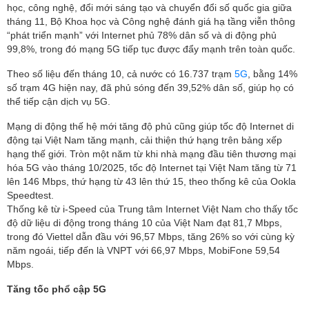
học, công nghệ, đổi mới sáng tạo và chuyển đổi số quốc gia giữa
tháng 11, Bộ Khoa học và Công nghệ đánh giá hạ tầng viễn thông
“phát triển mạnh” với Internet phủ 78% dân số và di động phủ
99,8%, trong đó mạng 5G tiếp tục được đẩy mạnh trên toàn quốc.
Theo số liệu đến tháng 10, cả nước có 16.737 trạm
5G
, bằng 14%
số trạm 4G hiện nay, đã phủ sóng đến 39,52% dân số, giúp họ có
thể tiếp cận dịch vụ 5G.
Mạng di động thế hệ mới tăng độ phủ cũng giúp tốc độ Internet di
động tại Việt Nam tăng mạnh, cải thiện thứ hạng trên bảng xếp
hạng thế giới. Tròn một năm từ khi nhà mạng đầu tiên thương mại
hóa 5G vào tháng 10/2025, tốc độ Internet tại Việt Nam tăng từ 71
lên 146 Mbps, thứ hạng từ 43 lên thứ 15, theo thống kê của Ookla
Speedtest.
Thống kê từ i-Speed của Trung tâm Internet Việt Nam cho thấy tốc
độ dữ liệu di động trong tháng 10 của Việt Nam đạt 81,7 Mbps,
trong đó Viettel dẫn đầu với 96,57 Mbps, tăng 26% so với cùng kỳ
năm ngoái, tiếp đến là VNPT với 66,97 Mbps, MobiFone 59,54
Mbps.
Tăng tốc phổ cập 5G