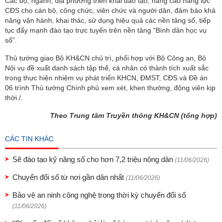
Các bộ, ngành, địa phương triển khai đào tạo, nâng cao năng lực
CĐS cho cán bộ, công chức, viên chức và người dân, đảm bảo khả
năng vận hành, khai thác, sử dụng hiệu quả các nền tảng số, tiếp
tục đẩy mạnh đào tạo trực tuyến trên nền tảng “Bình dân học vụ
số”.
Thủ tướng giao Bộ KH&CN chủ trì, phối hợp với Bộ Công an, Bộ
Nội vụ đề xuất danh sách tập thể, cá nhân có thành tích xuất sắc
trong thực hiện nhiệm vụ phát triển KHCN, ĐMST, CĐS và Đề án
06 trình Thủ tướng Chính phủ xem xét, khen thưởng, động viên kịp
thời./.
Theo Trung tâm Truyền thông KH&CN (tổng hợp)
CÁC TIN KHÁC
Sẽ đào tạo kỹ năng số cho hơn 7,2 triệu nông dân
(11/06/2026)
Chuyển đổi số từ nơi gần dân nhất
(11/06/2026)
Bảo vệ an ninh công nghệ trong thời kỳ chuyển đổi số
(11/06/2026)