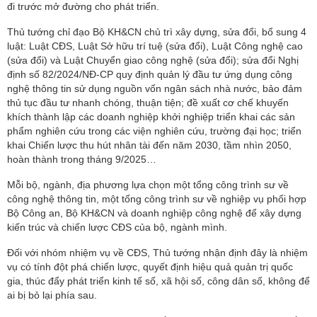
đi trước mở đường cho phát triển.
Thủ tướng chỉ đạo Bộ KH&CN chủ trì xây dựng, sửa đổi, bổ sung 4
luật: Luật CĐS, Luật Sở hữu trí tuệ (sửa đổi), Luật Công nghệ cao
(sửa đổi) và Luật Chuyển giao công nghệ (sửa đổi); sửa đổi Nghị
định số 82/2024/NĐ-CP quy định quản lý đầu tư ứng dụng công
nghệ thông tin sử dụng nguồn vốn ngân sách nhà nước, bảo đảm
thủ tục đầu tư nhanh chóng, thuận tiện; đề xuất cơ chế khuyến
khích thành lập các doanh nghiệp khởi nghiệp triển khai các sản
phẩm nghiên cứu trong các viện nghiên cứu, trường đại học; triển
khai Chiến lược thu hút nhân tài đến năm 2030, tầm nhìn 2050,
hoàn thành trong tháng 9/2025…
Mỗi bộ, ngành, địa phương lựa chọn một tổng công trình sư về
công nghệ thông tin, một tổng công trình sư về nghiệp vụ phối hợp
Bộ Công an, Bộ KH&CN và doanh nghiệp công nghệ để xây dựng
kiến trúc và chiến lược CĐS của bộ, ngành mình.
Đối với nhóm nhiệm vụ về CĐS, Thủ tướng nhận định đây là nhiệm
vụ có tính đột phá chiến lược, quyết định hiệu quả quản trị quốc
gia, thúc đẩy phát triển kinh tế số, xã hội số, công dân số, không để
ai bị bỏ lại phía sau.