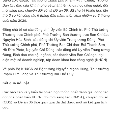
Sáng 20/7/2025, Thủ tướng Chính phủ Phạm Minh Chính, Trưởng
Ban Chỉ đạo của Chính phủ về phát triển khoa học công nghệ, đổi
mới sáng tạo, chuyển đổi số và Đề án 06, đã chủ trì Phiên họp lần
thứ 3 sơ kết công tác 6 tháng đầu năm, triển khai nhiệm vụ 6 tháng
cuối năm 2025.
Đồng chủ trì có các đồng chí: Ủy viên Bộ Chính trị, Phó Thủ tướng
Thường trực Chính phủ, Phó Trưởng Ban thường trực Ban Chỉ đạo
Nguyễn Hòa Bình; các đồng chí Ủy viên Trung ương Đảng, Phó
Thủ tướng Chính phủ, Phó Trưởng Ban Chỉ đạo: Bùi Thanh Sơn,
Hồ Đức Phớc, Nguyễn Chí Dũng; các đồng chí Ủy viên Trung ương
Đảng, lãnh đạo các bộ, ngành, các thành viên Ban Chỉ đạo; đại
diện một số doanh nghiệp, tập đoàn khoa học công nghệ (KHCN).
Về phía Bộ KH&CN có Bộ trưởng Nguyễn Mạnh Hùng, Thứ trưởng
Phạm Đức Long và Thứ trưởng Bùi Thế Duy.
Kết quả nổi bật
Các báo cáo và ý kiến tại phiên họp thống nhất đánh giá, công tác
đột phá phát triển KHCN, đổi mới sáng tạo (ĐMST), chuyển đổi số
(CĐS) và Đề án 06 thời gian qua đã đạt được một số kết quả tích
cực.