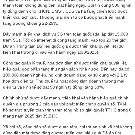
thanh toán không dùng tiền mặt hằng ngày. Gói tín dụng 500 nghìn
tỷ đồng dành cho KHCN, ĐMST, CĐS và hạ tầng chiến lược được
triển khai tích cực. Thương mại điện tử có bước phát triển mạnh,
tăng trưởng khoảng 22-25%.
Đẩy mạnh triển khai dịch vụ 5G trên toàn quốc (đã lắp đặt 15.000
trạm 5G). Tốc độ internet di động tăng mạnh, vào top 20 thế giới.
Dự án Trung tâm Dữ liệu quốc gia được triển khai quyết liệt (dự
kiến khai trương đi vào vận hành ngày 19/8/2025).
Công tác quản lý thuế, hóa đơn điện tử được triển khai quyết liệt,
hiệu quả, góp phần tăng thu ngân sách Nhà nước. Đến nay, đã có
109.800 doanh nghiệp, hộ kinh doanh đăng ký sử dụng với 2,1 tỷ
hóa đơn điện tử. Thu thuế từ hoạt động kinh doanh thương mại
điện tử và kinh tế số đạt 98 nghìn tỷ đồng, tăng 58%.
Chính phủ số được đẩy mạnh, triển khai vận hành hiệu quả chính
quyền địa phương 2 cấp gắn với phát triển chính quyền số. Tỷ lệ
hồ sơ trực tuyến toàn trình trên tổng hồ sơ giải quyết TTHC trong 6
tháng năm 2025 đạt 39,51%.
Xã hội số, công dân số được quan tâm, chi trả an sinh xã hội không
dùng tiền mặt được tăng cường; triển khai hiệu quả Đề án tìm