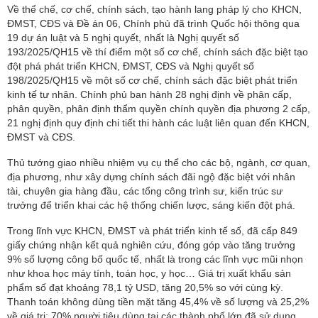
Về thể chế, cơ chế, chính sách, tạo hành lang pháp lý cho KHCN,
ĐMST, CĐS và Đề án 06,
Chính phủ đã trình Quốc hội thông qua
19 dự án luật và 5 nghị quyết, nhất là Nghị quyết số
193/2025/QH15 về thí điểm một số cơ chế, chính sách đặc biệt tạo
đột phá phát triển KHCN, ĐMST, CĐS và Nghị quyết số
198/2025/QH15 về một số cơ chế, chính sách đặc biệt phát triển
kinh tế tư nhân. Chính phủ ban hành 28 nghị định về phân cấp,
phân quyền, phân định thẩm quyền chính quyền địa phương 2 cấp,
21 nghị định quy định chi tiết thi hành các luật liên quan đến KHCN,
ĐMST và CĐS.
Thủ tướng giao nhiều nhiệm vụ cụ thể cho các bộ, ngành, cơ quan,
địa phương, như xây dựng chính sách đãi ngộ đặc biệt với nhân
tài, chuyên gia hàng đầu, các tổng công trình sư, kiến trúc sư
trưởng để triển khai các hệ thống chiến lược, sáng kiến đột phá.
Trong lĩnh vực KHCN, ĐMST và phát triển kinh tế số, đã cấp 849
giấy chứng nhận kết quả nghiên cứu, đóng góp vào tăng trưởng
9% số lượng công bố quốc tế, nhất là trong các lĩnh vực mũi nhọn
như khoa học máy tính, toán học, y học… Giá trị xuất khẩu sản
phẩm số đạt khoảng 78,1 tỷ USD, tăng 20,5% so với cùng kỳ.
Thanh toán không dùng tiền mặt tăng 45,4% về số lượng và 25,2%
về giá trị; 70% người tiêu dùng tại các thành phố lớn đã sử dụng