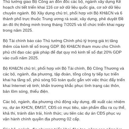
Thủ tướng giao Bộ Công an đôn đốc các bộ, ngành xây dựng Kế
hoạch chi tiết triển khai 116 cơ sở dữ liệu quốc gia, cơ sở dữ liệu
chuyên ngành. Bộ Xây dựng chủ trì, phối hợp với Bộ KH&CN và 6
thành phố trực thuộc Trung ương rà soát, xây dựng, phê duyệt Đề
án đô thị thông minh trong tháng 7/2025 và tổ chức triển khai ngay
trong năm 2025.
Bộ Tài chính báo cáo Thủ tướng Chính phủ tỷ trọng giá trị tăng
thêm của kinh tế số trong GDP. Bộ KH&CN tham mưu cho Chính
phủ chỉ đạo các giải pháp để đạt quy mô kinh tế số đạt 20% GDP
vào cuối năm 2025.
Bộ KH&CN chủ trì, phối hợp với Bộ Tài chính, Bộ Công Thương và
các bộ, ngành, địa phương, tập đoàn, tổng công ty tiếp tục triển
khai hạ tầng số, phủ sóng 5G toàn quốc gắn với việc thúc đẩy triển
khai Internet vệ tinh; khẩn trương khắc phục tình trạng các thôn,
bản lõm sóng, thiếu điện.
Các bộ, ngành, địa phương chủ động xây dựng, đề xuất các nhiệm
vụ, dự án KHCN, ĐMST, CĐS có mục tiêu, sản phẩm đầu ra cụ thể,
khả thi, tránh dàn trải, hình thức; ưu tiên các dự án CĐS phục vụ
vận hành chính quyền địa phương 02 cấp.