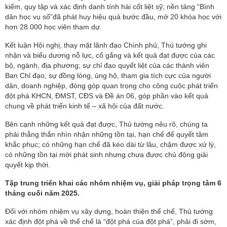
kiếm, quy tập và xác định danh tính hài cốt liệt sỹ; nền tảng “Bình
dân học vụ số”đã phát huy hiệu quả bước đầu, mở 20 khóa học với
hơn 28.000 học viên tham dự.
Kết luận Hội nghị, thay mặt lãnh đạo Chính phủ, Thủ tướng ghi
nhận và biểu dương nỗ lực, cố gắng và kết quả đạt được của các
bộ, ngành, địa phương; sự chỉ đạo quyết liệt của các thành viên
Ban Chỉ đạo; sự đồng lòng, ủng hộ, tham gia tích cực của người
dân, doanh nghiệp, đóng góp quan trọng cho công cuộc phát triển
đột phá KHCN, ĐMST, CĐS và Đề án 06, góp phần vào kết quả
chung về phát triển kinh tế – xã hội của đất nước.
Bên cạnh những kết quả đạt được, Thủ tướng nêu rõ, chúng ta
phải thẳng thắn nhìn nhận những tồn tại, hạn chế để quyết tâm
khắc phục; có những hạn chế đã kéo dài từ lâu, chậm được xử lý,
có những tồn tại mới phát sinh nhưng chưa được chủ động giải
quyết kịp thời.
Tập trung triển khai các nhóm nhiệm vụ, giải pháp trọng tâm 6
tháng cuối năm 2025.
Đối với nhóm nhiệm vụ xây dựng, hoàn thiện thể chế, Thủ tướng
xác định đột phá về thể chế là “đột phá của đột phá”, phải đi sớm,