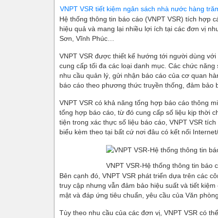
VNPT VSR tiết kiệm ngân sách nhà nước hàng tră
Hệ thống thông tin báo cáo (VNPT VSR) tích hợp cá
hiệu quả và mang lại nhiều lợi ích tại các đơn vị 
Sơn, Vĩnh Phúc…
VNPT VSR được thiết kế hướng tới người dùng với bố
cung cấp tối đa các loại danh mục. Các chức năng 
nhu cầu quản lý, gửi nhận báo cáo của cơ quan h
báo cáo theo phương thức truyền thống, đảm bảo b
VNPT VSR có khả năng tổng hợp báo cáo thông minh
tổng hợp báo cáo, từ đó cung cấp số liệu kịp thời 
tiện trong xác thực số liệu báo cáo, VNPT VSR tích
biểu kèm theo tại bất cứ nơi đâu có kết nối Interne
VNPT VSR-Hệ thống thông tin báo cá
Bên cạnh đó, VNPT VSR phát triển dựa trên các c
truy cập nhưng vẫn đảm bảo hiệu suất và tiết kiệm 
mật và đáp ứng tiêu chuẩn, yêu cầu của Văn phòng
Tùy theo nhu cầu của các đơn vị, VNPT VSR có thể tr