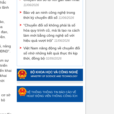
nhắc
11/06/2026
p lãnh
Bảo vệ an ninh công nghệ trong
thời kỳ chuyển đổi số
11/06/2026
áo,
“Chuyển đổi số không phải là số
ủa
hóa quy trình cũ, mà là tạo ra cách
ỉ đạo,
làm mới bằng công nghệ số với
yền.
hiệu quả vượt trội”
11/06/2026
i, nâng
Việt Nam năng động về chuyển đổi
 HĐND”.
số nhờ những kết quả thực thi kịp
thời, đồng bộ
02/06/2026
đảm sự
triển
iển khai
khai
hời
HỆ THỐNG THÔNG TIN BÁO CÁO VỀ
, cơ sở
HOẠT ĐỘNG VIỄN THÔNG CÔNG ÍCH
 bộ