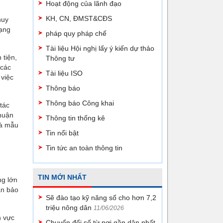
Hoạt động của lãnh đạo
KH, CN, ĐMST&CĐS
huy
Lạng
pháp quy pháp chế
Tài liệu Hội nghị lấy ý kiến dự thảo
 tiện,
Thông tư
 các
Tài liệu ISO
 việc
Thông báo
Thông báo Công khai
tác
thuận
Thông tin thống kê
và mẫu
Tin nổi bật
Tin tức an toàn thông tin
TIN MỚI NHẤT
ng lớn
àn bảo
Sẽ đào tạo kỹ năng số cho hơn 7,2
triệu nông dân
11/06/2026
h vực
Chuyển đổi số từ nơi gần dân nhất