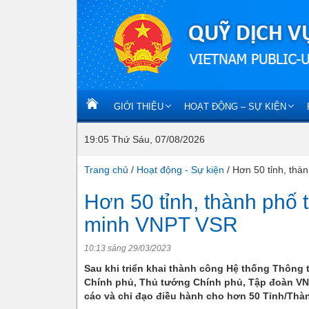
GIỚI THIỆU
HOẠT ĐỘNG – SỰ KIỆN
19:05 Thứ Sáu, 07/08/2026
Trang chủ
/
Hoạt động - Sự kiện
/
Hơn 50 tỉnh, thà
Hơn 50 tỉnh, thành phố 
minh VNPT VSR
10:13 sáng 29/03/2023
Sau khi triển khai thành công Hệ thống Thông t
Chính phủ, Thủ tướng Chính phủ, Tập đoàn VNPT
cáo và chỉ đạo điều hành cho hơn 50 Tỉnh/Thà