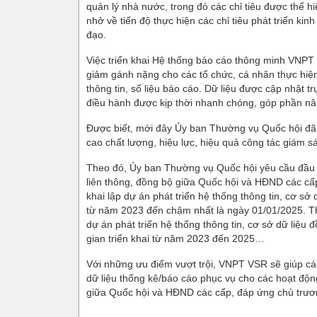
quản lý nhà nước, trong đó các chỉ tiêu được thể hi
nhở về tiến độ thực hiện các chỉ tiêu phát triển kin
đạo.
Việc triển khai Hệ thống báo cáo thông minh VNPT V
giảm gánh nặng cho các tổ chức, cá nhân thực hiện 
thông tin, số liệu báo cáo. Dữ liệu được cập nhật tr
điều hành được kịp thời nhanh chóng, góp phần nâ
Được biết, mới đây Ủy ban Thường vụ Quốc hội đã b
cao chất lượng, hiệu lực, hiệu quả công tác giám
Theo đó, Ủy ban Thường vụ Quốc hội yêu cầu đầu tư
liên thông, đồng bộ giữa Quốc hội và HĐND các cấp
khai lập dự án phát triển hệ thống thông tin, cơ sở 
từ năm 2023 đến chậm nhất là ngày 01/01/2025. Th
dự án phát triển hệ thống thông tin, cơ sở dữ liệu
gian triển khai từ năm 2023 đến 2025…
Với những ưu điểm vượt trội, VNPT VSR sẽ giúp cá
dữ liệu thống kê/báo cáo phục vụ cho các hoạt độ
giữa Quốc hội và HĐND các cấp, đáp ứng chủ trươ