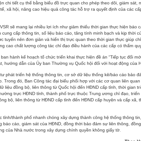
ện chi tiết cụ thể bằng biểu đồ trực quan cho phép theo dõi, giám sát, 
h tế, xã hội, nâng cao hiệu quả công tác hỗ trợ ra quyết định của các cấ
SR sẽ mang lại nhiều lợi ích như giảm thiểu thời gian thực hiện báo c
cung cấp thông tin, số liệu báo cáo, tăng tính minh bạch và kịp thời c
ực tuyến nên đơn giản và hiển thị trực quan theo thời gian thực giúp ch
ng cao chất lượng công tác chỉ đạo điều hành của các cấp có thẩm qu
an hành kế hoạch tổ chức triển khai thực hiện đề án “Tiếp tục đổi mớ
 sát, hướng dẫn của Ủy ban Thường vụ Quốc hội đối với hoạt động của
 phát triển hệ thống thông tin, cơ sở dữ liệu thống kê/báo cáo bảo 
. Trong đó, Ban Công tác đại biểu phối hợp với các cơ quan liên quan 
dữ liệu đồng bộ, liên thông từ Quốc hội đến HĐND cấp tỉnh, thời gian tr
ường trực HĐND tỉnh, thành phố trực thuộc Trung ương chỉ đạo, triển 
 đồng bộ, liên thông từ HĐND cấp tỉnh đến HĐND cấp huyện và cấp xã, t
c tỉnh/thành phố nhanh chóng xây dựng thành công hệ thống thông tin
ng báo cáo, giám sát của HĐND, đồng thời bảo đảm sự liên thông, đồng
ng của Nhà nước trong xây dựng chính quyền không giấy tờ.