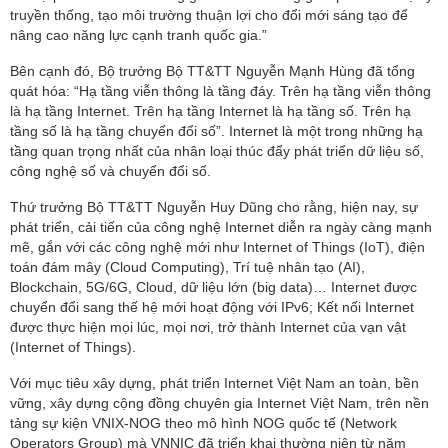
truyền thống, tạo môi trường thuận lợi cho đổi mới sáng tạo để
nâng cao năng lực cạnh tranh quốc gia.”
Bên cạnh đó, Bộ trưởng Bộ TT&TT Nguyễn Mạnh Hùng đã tổng
quát hóa: “Hạ tầng viễn thông là tầng đáy. Trên hạ tầng viễn thông
là hạ tầng Internet. Trên hạ tầng Internet là hạ tầng số. Trên hạ
tầng số là hạ tầng chuyển đổi số”. Internet là một trong những hạ
tầng quan trọng nhất của nhân loại thúc đẩy phát triển dữ liệu số,
công nghệ số và chuyển đổi số.
Thứ trưởng Bộ TT&TT Nguyễn Huy Dũng cho rằng, hiện nay, sự
phát triển, cải tiến của công nghệ Internet diễn ra ngày càng mạnh
mẽ, gắn với các công nghệ mới như Internet of Things (IoT), điện
toán đám mây (Cloud Computing), Trí tuệ nhân tạo (AI),
Blockchain, 5G/6G, Cloud, dữ liệu lớn (big data)… Internet được
chuyển đổi sang thế hệ mới hoạt động với IPv6; Kết nối Internet
được thực hiện mọi lúc, mọi nơi, trở thành Internet của vạn vật
(Internet of Things).
Với mục tiêu xây dựng, phát triển Internet Việt Nam an toàn, bền
vững, xây dựng cộng đồng chuyên gia Internet Việt Nam, trên nền
tảng sự kiện VNIX-NOG theo mô hình NOG quốc tế (Network
Operators Group) mà VNNIC đã triển khai thường niên từ năm