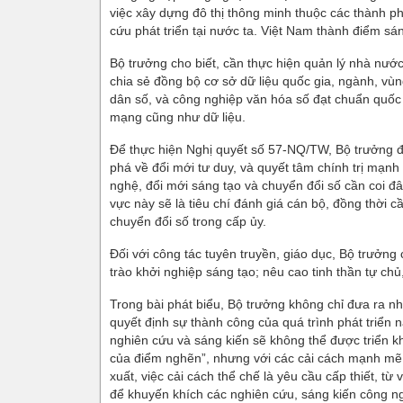
việc xây dựng đô thị thông minh thuộc các thành ph
cứu phát triển tại nước ta. Việt Nam thành điểm sá
Bộ trưởng cho biết, cần thực hiện quản lý nhà nướ
chia sẻ đồng bộ cơ sở dữ liệu quốc gia, ngành, vùng
dân số, và công nghiệp văn hóa số đạt chuẩn quốc 
mạng cũng như dữ liệu.
Để thực hiện Nghị quyết số 57-NQ/TW, Bộ trưởng đã
phá về đổi mới tư duy, và quyết tâm chính trị mạn
nghệ, đổi mới sáng tạo và chuyển đổi số cần coi đâ
vực này sẽ là tiêu chí đánh giá cán bộ, đồng thời 
chuyển đổi số trong cấp ủy.
Đối với công tác tuyên truyền, giáo dục, Bộ trưởng
trào khởi nghiệp sáng tạo; nêu cao tinh thần tự chủ,
Trong bài phát biểu, Bộ trưởng không chỉ đưa ra nh
quyết định sự thành công của quá trình phát triển
nghiên cứu và sáng kiến sẽ không thể được triển kh
của điểm nghẽn”, nhưng với các cải cách mạnh mẽ, 
xuất, việc cải cách thể chế là yêu cầu cấp thiết, từ
để khuyến khích các nghiên cứu, sáng kiến công n