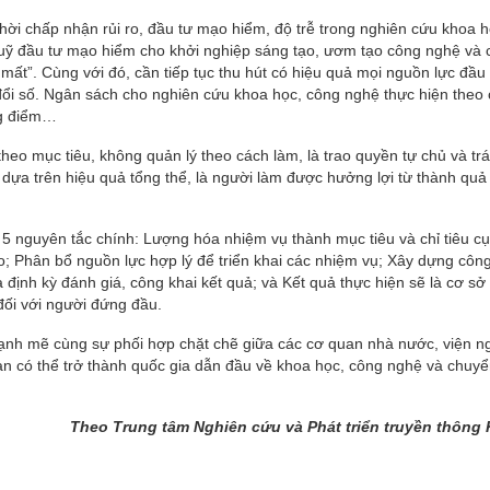
thời chấp nhận rủi ro, đầu tư mạo hiểm, độ trễ trong nghiên cứu khoa h
 quỹ đầu tư mạo hiểm cho khởi nghiệp sáng tạo, ươm tạo công nghệ và
i mất”. Cùng với đó, cần tiếp tục thu hút có hiệu quả mọi nguồn lực đầu
đổi số. Ngân sách cho nghiên cứu khoa học, công nghệ thực hiện theo
ng điểm…
heo mục tiêu, không quản lý theo cách làm, là trao quyền tự chủ và tr
dựa trên hiệu quả tổng thể, là người làm được hưởng lợi từ thành quả
5 nguyên tắc chính: Lượng hóa nhiệm vụ thành mục tiêu và chỉ tiêu cụ
o; Phân bổ nguồn lực hợp lý để triển khai các nhiệm vụ; Xây dựng côn
 định kỳ đánh giá, công khai kết quả; và Kết quả thực hiện sẽ là cơ sở
đối với người đứng đầu.
mạnh mẽ cùng sự phối hợp chặt chẽ giữa các cơ quan nhà nước, viện n
n có thể trở thành quốc gia dẫn đầu về khoa học, công nghệ và chuyể
Theo Trung tâm Nghiên cứu và Phát triển truyền thôn