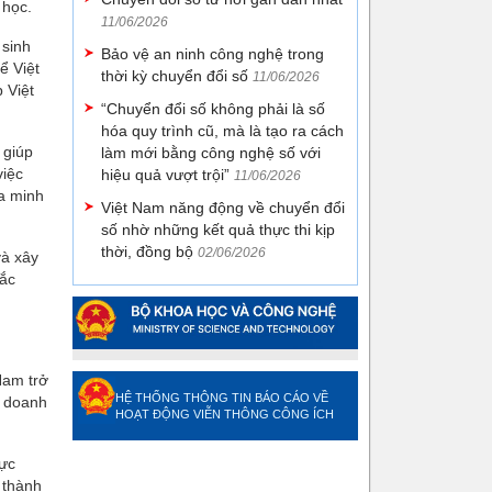
 học.
11/06/2026
 sinh
Bảo vệ an ninh công nghệ trong
ể Việt
thời kỳ chuyển đổi số
11/06/2026
 Việt
“Chuyển đổi số không phải là số
hóa quy trình cũ, mà là tạo ra cách
 giúp
làm mới bằng công nghệ số với
việc
hiệu quả vượt trội”
11/06/2026
ia minh
Việt Nam năng động về chuyển đổi
số nhờ những kết quả thực thi kịp
thời, đồng bộ
02/06/2026
và xây
tắc
Nam trở
HỆ THỐNG THÔNG TIN BÁO CÁO VỀ
c doanh
HOẠT ĐỘNG VIỄN THÔNG CÔNG ÍCH
vực
 thành