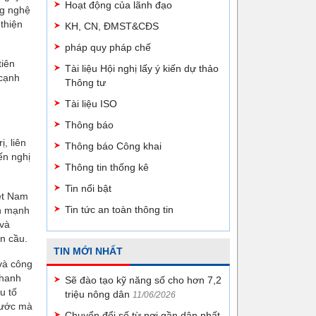
Hoạt động của lãnh đạo
ng nghệ
thiện
KH, CN, ĐMST&CĐS
pháp quy pháp chế
tiên
Tài liệu Hội nghị lấy ý kiến dự thảo
 cạnh
Thông tư
Tài liệu ISO
Thông báo
, liên
Thông báo Công khai
ến nghị
Thông tin thống kê
Tin nổi bật
iệt Nam
Tin tức an toàn thông tin
ển mạnh
 và
n cầu.
TIN MỚI NHẤT
 và công
nhanh
Sẽ đào tạo kỹ năng số cho hơn 7,2
u tố
triệu nông dân
11/06/2026
 nước mà
Chuyển đổi số từ nơi gần dân nhất