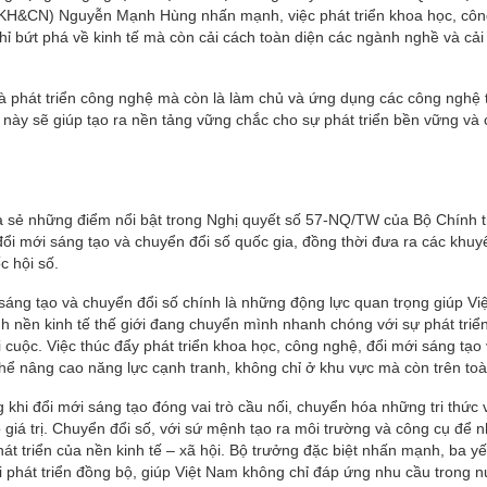
(KH&CN) Nguyễn Mạnh Hùng nhấn mạnh, việc phát triển khoa học, cô
hỉ bứt phá về kinh tế mà còn cải cách toàn diện các ngành nghề và cải 
à phát triển công nghệ mà còn là làm chủ và ứng dụng các công nghệ 
ều này sẽ giúp tạo ra nền tảng vững chắc cho sự phát triển bền vững và
sẻ những điểm nổi bật trong Nghị quyết số 57-NQ/TW của Bộ Chính trị
đổi mới sáng tạo và chuyển đổi số quốc gia, đồng thời đưa ra các khuy
c hội số.
sáng tạo và chuyển đổi số chính là những động lực quan trọng giúp V
cảnh nền kinh tế thế giới đang chuyển mình nhanh chóng với sự phát tri
uộc. Việc thúc đẩy phát triển khoa học, công nghệ, đổi mới sáng tạo
thể nâng cao năng lực cạnh tranh, không chỉ ở khu vực mà còn trên toà
g khi đổi mới sáng tạo đóng vai trò cầu nối, chuyển hóa những tri thức
 giá trị. Chuyển đổi số, với sứ mệnh tạo ra môi trường và công cụ để 
át triển của nền kinh tế – xã hội. Bộ trưởng đặc biệt nhấn mạnh, ba yế
ái phát triển đồng bộ, giúp Việt Nam không chỉ đáp ứng nhu cầu trong