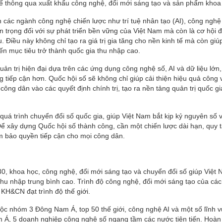
tế thông qua xuất khẩu công nghệ, đổi mới sáng tạo và sản phẩm khoa
các ngành công nghệ chiến lược như trí tuệ nhân tạo (AI), công nghệ
n trọng đối với sự phát triển bền vững của Việt Nam mà còn là cơ hội đ
Điều này không chỉ tạo ra giá trị gia tăng cho nền kinh tế mà còn giúp
n mục tiêu trở thành quốc gia thu nhập cao.
ản trị hiện đại dựa trên các ứng dụng công nghệ số, AI và dữ liệu lớn,
tiếp cận hơn. Quốc hội số sẽ không chỉ giúp cải thiện hiệu quả công 
ông dân vào các quyết định chính trị, tạo ra nền tảng quản trị quốc g
quá trình chuyển đổi số quốc gia, giúp Việt Nam bắt kịp kỷ nguyên số 
Để xây dựng Quốc hội số thành công, cần một chiến lược dài hạn, quy 
ảm bảo quyền tiếp cận cho mọi công dân.
, khoa học, công nghệ, đổi mới sáng tạo và chuyển đổi số giúp Việt 
hu nhập trung bình cao. Trình độ công nghệ, đổi mới sáng tạo của cá
 KH&CN đạt trình độ thế giới.
uộc nhóm 3 Đông Nam Á, top 50 thế giới, công nghệ AI và một số lĩnh 
Á, 5 doanh nghiệp công nghệ số ngang tầm các nước tiên tiến. Hoàn