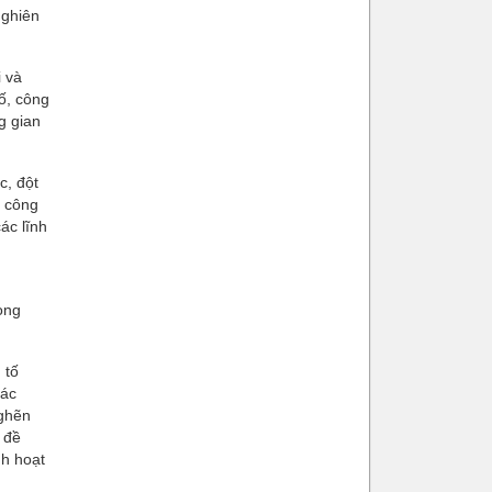
nghiên
i và
số, công
g gian
c, đột
, công
ác lĩnh
ong
 tố
các
nghẽn
 đề
nh hoạt