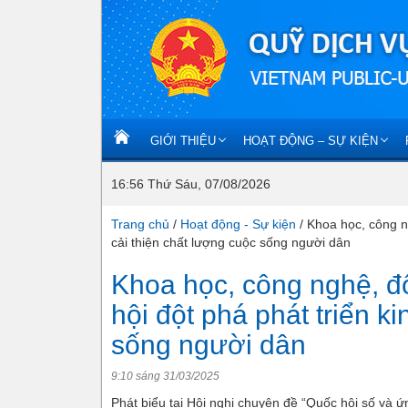
GIỚI THIỆU
HOẠT ĐỘNG – SỰ KIỆN
16:56 Thứ Sáu, 07/08/2026
Trang chủ
/
Hoạt động - Sự kiện
/
Khoa học, công ng
cải thiện chất lượng cuộc sống người dân
Khoa học, công nghệ, đổ
hội đột phá phát triển ki
sống người dân
9:10 sáng 31/03/2025
Phát biểu tại Hội nghị chuyên đề “Quốc hội số và 