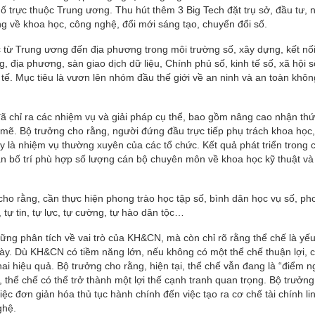
ố trực thuộc Trung ương. Thu hút thêm 3 Big Tech đặt trụ sở, đầu tư, 
ng về khoa học, công nghệ, đổi mới sáng tạo, chuyển đổi số.
c từ Trung ương đến địa phương trong môi trường số, xây dựng, kết nố
, địa phương, sàn giao dịch dữ liệu, Chính phủ số, kinh tế số, xã hội 
tế. Mục tiêu là vươn lên nhóm đầu thế giới về an ninh và an toàn khôn
 chỉ ra các nhiệm vụ và giải pháp cụ thể, bao gồm nâng cao nhận thứ
h mẽ. Bộ trưởng cho rằng, người đứng đầu trực tiếp phụ trách khoa học
y là nhiệm vụ thường xuyên của các tổ chức. Kết quả phát triển trong c
cần bố trí phù hợp số lượng cán bộ chuyên môn về khoa học kỹ thuật và
 cho rằng, cần thực hiện phong trào học tập số, bình dân học vụ số, ph
 tự tin, tự lực, tự cường, tự hào dân tộc…
ững phân tích về vai trò của KH&CN, mà còn chỉ rõ rằng thể chế là yếu
 này. Dù KH&CN có tiềm năng lớn, nếu không có một thể chế thuận lợi, 
ai hiệu quả. Bộ trưởng cho rằng, hiện tại, thể chế vẫn đang là “điểm 
thể chế có thể trở thành một lợi thế cạnh tranh quan trọng. Bộ trưởng
 việc đơn giản hóa thủ tục hành chính đến việc tạo ra cơ chế tài chính li
ghệ.