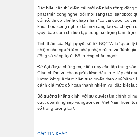
Đặc biệt, cần thí điểm cái mới để nhân rộng; đồng 
phát triển công nghệ, đổi mới sáng tạo, sandbox;
đổi số, thì cơ chế là chấp nhận “có cái được, có cá
khoa học, công nghệ, đổi mới sáng tạo và chuyển 
Quỹ, bảo đảm chi tiêu tập trung, có trọng tâm, trọ
Tinh thần của Nghị quyết số 57-NQ/TW là “quản lý t
nhiệm cho người làm, chấp nhận rủi ro và đánh giá 
động và sáng tạo”, Bộ trưởng nhấn mạnh.
Để đạt được những mục tiêu này cần tập trung vào 
Giao nhiệm vụ cho người đứng đầu trực tiếp chỉ đạ
lường kết quả thực hiện trực tuyến theo quý/năm và
đánh giá mức độ hoàn thành nhiệm vụ, đặc biệt là 
Bộ trưởng khẳng định, với sự quyết tâm chính trị 
cứu, doanh nghiệp và người dân Việt Nam hoàn toà
số trong tương lai./.
CÁC TIN KHÁC