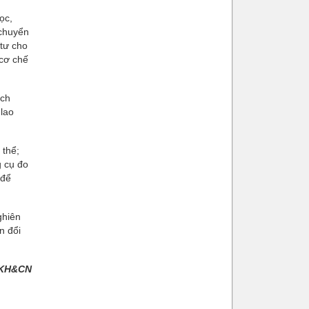
ọc,
 chuyển
 tư cho
 cơ chế
ách
 lao
 thể;
g cụ đo
 để
ghiên
n đổi
g KH&CN