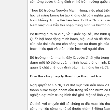
còn từng bước khẳng định vị thế trên trường quốc 
Theo Bộ trưởng Nguyễn Mạnh Hùng, việc phát triển 
học và năng lượng tái tạo không chỉ có ý nghĩa qua
Nam khẳng định vị thế trên bản đồ KH&CN toàn cầu. 
Nam vượt qua bẫy thu nhập trung bình và hướng đế
Bộ trưởng đưa ra ví dụ về “Quốc hội số”, mô hình qu
Quốc hội hoạt động minh bạch, hiệu quả và dễ dàng 
của các đại biểu mà còn nâng cao sự tham gia của c
bạch, hiệu quả và thân thiện hơn với người dân.
Bộ trưởng nhấn mạnh, đây là bước đi tất yếu trong 
dựng một hệ thống quản trị linh hoạt, thông minh. 
quản lý chặt chẽ, quy định bảo mật thông tin và đ
Đưa thể chế pháp lý thành lợi thế phát triển
Nghị quyết số 57-NQ/TW đặt mục tiêu đến năm 2030
thành nước thuộc nhóm đầu trong số các nước có t
nghiệp đạt mức trung bình thế giới. Một số lĩnh vực
Cụ thể, với chuyển đổi số chúng ta đặt mục tiêu th
công nghiệp công nghệ số thuộc nhóm 3 Đông Nam 