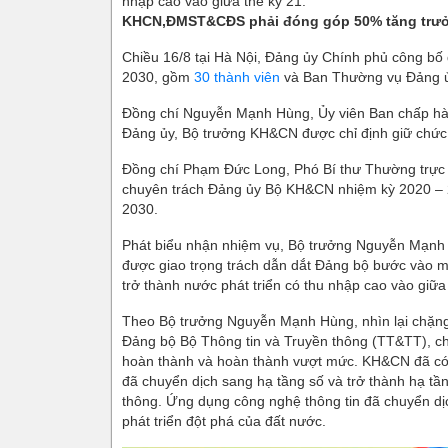
nhập cao vào giữa thế kỷ 21.
KHCN,ĐMST&CĐS phải đóng góp 50% tăng trư
Chiều 16/8 tại Hà Nội, Đảng ủy Chính phủ công b
2030, gồm
30 thành viên
và Ban Thường vụ Đảng
Đồng chí Nguyễn Mạnh Hùng, Ủy viên Ban chấp hà
Đảng ủy, Bộ trưởng KH&CN được chỉ định giữ chứ
Đồng chí Phạm Đức Long, Phó Bí thư Thường trực 
chuyên trách Đảng ủy Bộ KH&CN nhiệm kỳ 2020 – 
2030.
Phát biểu nhận nhiệm vụ, Bộ trưởng Nguyễn Mạnh H
được giao trọng trách dẫn dắt Đảng bộ bước vào mộ
trở thành nước phát triển có thu nhập cao vào giữa 
Theo Bộ trưởng Nguyễn Mạnh Hùng, nhìn lại chặng
Đảng bộ Bộ Thông tin và Truyền thông (TT&TT), chún
hoàn thành và hoàn thành vượt mức. KH&CN đã có 
đã chuyển dịch sang hạ tầng số và trở thành hạ tần
thông. Ứng dụng công nghệ thông tin đã chuyển dịc
phát triển đột phá của đất nước.