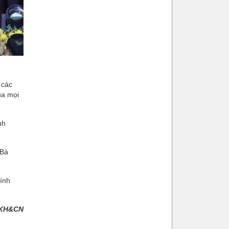
 các
ủa mọi
nh
 Bà
ính
 KH&CN