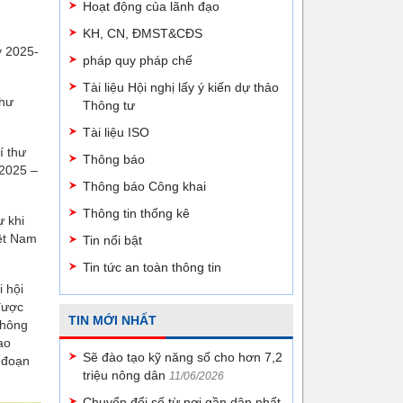
Hoạt động của lãnh đạo
KH, CN, ĐMST&CĐS
ỳ 2025-
pháp quy pháp chế
Tài liệu Hội nghị lấy ý kiến dự thảo
thư
Thông tư
Tài liệu ISO
í thư
Thông báo
 2025 –
Thông báo Công khai
Thông tin thống kê
 khi
iệt Nam
Tin nổi bật
Tin tức an toàn thông tin
 hội
được
TIN MỚI NHẤT
thông
ao
Sẽ đào tạo kỹ năng số cho hơn 7,2
 đoạn
triệu nông dân
11/06/2026
Chuyển đổi số từ nơi gần dân nhất