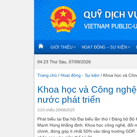
GIỚI THIỆU
HOẠT ĐỘNG – SỰ KIỆN
04:23 Thứ Sáu, 07/08/2026
Trang chủ
/
Hoạt động - Sự kiện
/
Khoa học và Công
Khoa học và Công nghệ
nước phát triển
3:03 chiều 20/08/2025
Phát biểu tại Đại hội Đại biểu lần thứ I Đảng bộ
Mạnh Hùng khẳng định: Khoa học công nghệ, đổi 
chính, đóng góp ít nhất 50% vào tăng trưởng GDP, 