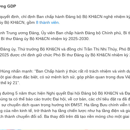
ởng GDP
ố quyết định, chỉ định Ban chấp hành Đảng bộ Bộ KH&CN nghệ nhiệm k
 ủy Bộ KH&CN, gồm
8 thành viên
.
nh Trung ương Đảng, Ủy viên Ban chấp hành Đảng bộ Chính phủ, Bí 
c Bí thư Đảng ủy Bộ KH&CN nhiệm kỳ 2025-2030.
Đảng ủy, Thứ trưởng Bộ KH&CN và đồng chí Trần Thị Nhị Thủy, Phó B
2025 được chỉ định giữ chức Phó Bí thư Đảng ủy Bộ KH&CN nhiệm kỳ
ùng nhấn mạnh: “Ban Chấp hành ý thức rất rõ trách nhiệm và vinh dự
t giai đoạn đặc biệt, có sứ mệnh lịch sử, góp phần quan trọng đưa V
thế kỷ 21”.
 đường 5 năm thực hiện Nghị quyết Đại hội Đảng bộ Bộ KH&CN và Đại
g ta có thể báo cáo trước Đại hội, về cơ bản, các chỉ tiêu đặt ra đã 
sự chuyển dịch quan trọng hướng tới ĐMST. Hạ tầng Bưu chính viễn 
g của nền kinh tế, trở thành hạ tầng chiến lược như hạ tầng điện và gi
h thành chuyển đổi số. Ba thay đổi trên đã tạo nền móng cho một giai