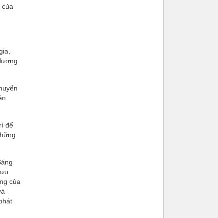
g của
gia,
 lượng
chuyển
ện
rí để
 những
 Sáng
bưu
ưng của
và
phát