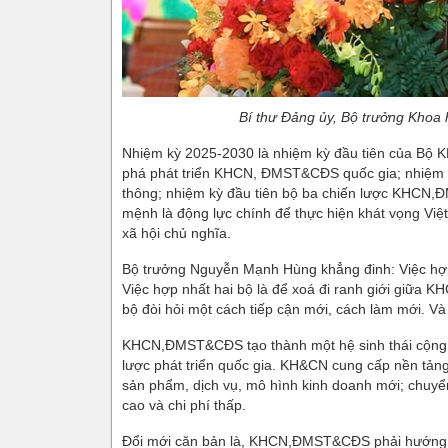
Bí thư Đảng ủy, Bộ trưởng Khoa 
Nhiệm kỳ 2025-2030 là nhiệm kỳ đầu tiên của Bộ K
phá phát triển KHCN, ĐMST&CĐS quốc gia; nhiệm kỳ
thông; nhiệm kỳ đầu tiên bộ ba chiến lược KHC
mệnh là động lực chính để thực hiện khát vọng Việ
xã hội chủ nghĩa.
Bộ trưởng Nguyễn Mạnh Hùng khẳng đinh: Việc hợ
Việc hợp nhất hai bộ là để xoá đi ranh giới giữa
bộ đòi hỏi một cách tiếp cận mới, cách làm mới. Và c
KHCN,ĐMST&CĐS tạo thành một hệ sinh thái cộng hư
lược phát triển quốc gia. KH&CN cung cấp nền tảng 
sản phẩm, dịch vụ, mô hình kinh doanh mới; chuyển
cao và chi phí thấp.
Đổi mới căn bản là, KHCN,ĐMST&CĐS phải hướng tới