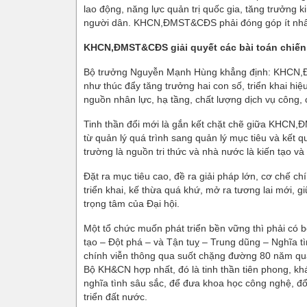
lao động, năng lực quản trị quốc gia, tăng trưởng
người dân. KHCN,ĐMST&CĐS phải đóng góp ít nhấ
KHCN,ĐMST&CĐS
giải quyết các bài toán chiế
Bộ trưởng Nguyễn Mạnh Hùng khẳng định: KHCN,ĐMS
như thúc đẩy tăng trưởng hai con số, triển khai hi
nguồn nhân lực, hạ tầng, chất lượng dịch vụ công,
Tinh thần đổi mới là gắn kết chặt chẽ giữa KHCN,Đ
từ quản lý quá trình sang quản lý mục tiêu và kết 
trường là nguồn tri thức và nhà nước là kiến tạo v
Đặt ra mục tiêu cao, đề ra giải pháp lớn, cơ chế chí
triển khai, kế thừa quá khứ, mở ra tương lai mới, 
trọng tâm của Đại hội.
Một tổ chức muốn phát triển bền vững thì phải có bộ
tạo – Đột phá – và Tận tuỵ – Trung dũng – Nghĩa t
chính viễn thông qua suốt chặng đường 80 năm qua
Bộ KH&CN hợp nhất, đó là tinh thần tiên phong, khá
nghĩa tình sâu sắc, để đưa khoa học công nghệ, đổ
triển đất nước.