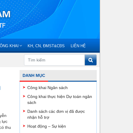
ÔNG KHAI
KH, CN, ĐMST&CĐS
LIÊN HỆ
DANH MỤC
h
Công khai Ngân sách
Công khai thực hiện Dự toán ngân
sách
Danh sách các đơn vị đã được
uyễn
nhận hỗ trợ
 lực
Hoạt động – Sự kiện
có thu