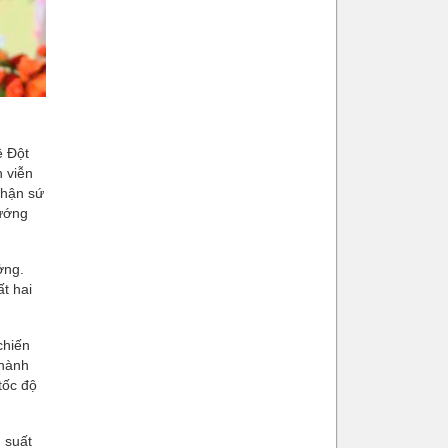
ề Đột
 viễn
nhận sứ
hướng
ởng.
t hai
chiến
thành
tốc độ
 suất