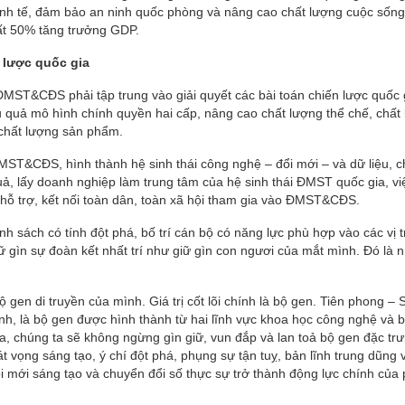
 kinh tế, đảm bảo an ninh quốc phòng và nâng cao chất lượng cuộc sốn
t 50% tăng trưởng GDP.
n lược quốc gia
T&CĐS phải tập trung vào giải quyết các bài toán chiến lược quốc 
ệu quả mô hình chính quyền hai cấp, nâng cao chất lượng thể chế, chất
 chất lượng sản phẩm.
MST&CĐS, hình thành hệ sinh thái công nghệ – đổi mới – và dữ liệu, 
quả, lấy doanh nghiệp làm trung tâm của hệ sinh thái ĐMST quốc gia, vi
à hỗ trợ, kết nối toàn dân, toàn xã hội tham gia vào ĐMST&CĐS.
nh sách có tính đột phá, bố trí cán bộ có năng lực phù hợp vào các vị t
giữ gìn sự đoàn kết nhất trí như giữ gìn con ngươi của mắt mình. Đó là
 gen di truyền của mình. Giá trị cốt lõi chính là bộ gen. Tiên phong –
ình, là bộ gen được hình thành từ hai lĩnh vực khoa học công nghệ và 
, chúng ta sẽ không ngừng gìn giữ, vun đắp và lan toả bộ gen đặc tr
t vọng sáng tạo, ý chí đột phá, phụng sự tận tuỵ, bản lĩnh trung dũng 
i mới sáng tạo và chuyển đổi số thực sự trở thành động lực chính của 