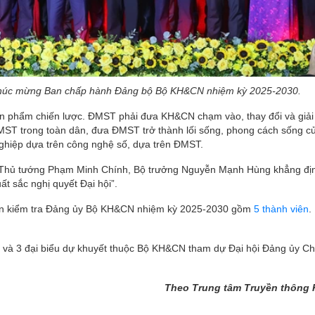
chúc mừng Ban chấp hành Đảng bộ Bộ KH&CN nhiệm kỳ 2025-2030.
n phẩm chiến lược. ĐMST phải đưa KH&CN chạm vào, thay đổi và giải
 ĐMST trong toàn dân, đưa ĐMST trở thành lối sống, phong cách sống c
nghiệp dựa trên công nghệ số, dựa trên ĐMST.
ủ, Thủ tướng Phạm Minh Chính, Bộ trưởng Nguyễn Mạnh Hùng khẳng đị
t sắc nghị quyết Đại hội”.
an kiểm tra Đảng ủy Bộ KH&CN nhiệm kỳ 2025-2030 gồm
5 thành viên
.
và 3 đại biểu dự khuyết thuộc Bộ KH&CN tham dự Đại hội Đảng ủy Ch
Theo Trung tâm Truyền thông