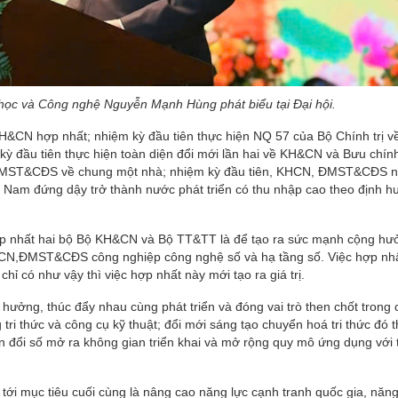
học và Công nghệ Nguyễn Mạnh Hùng phát biểu tại Đại hội.
H&CN hợp nhất; nhiệm kỳ đầu tiên thực hiện NQ 57 của Bộ Chính trị v
 đầu tiên thực hiện toàn diện đổi mới lần hai về KH&CN và Bưu chính
N,ĐMST&CĐS về chung một nhà; nhiệm kỳ đầu tiên, KHCN, ĐMST&CĐS 
t Nam đứng dậy trở thành nước phát triển có thu nhập cao theo định 
p nhất hai bộ Bộ KH&CN và Bộ TT&TT là để tạo ra sức mạnh cộng hư
 KHCN,ĐMST&CĐS công nghiệp công nghệ số và hạ tầng số. Việc hợp nhấ
hỉ có như vậy thì việc hợp nhất này mới tạo ra giá trị.
ởng, thúc đẩy nhau cùng phát triển và đóng vai trò then chốt trong 
tri thức và công cụ kỹ thuật; đổi mới sáng tạo chuyển hoá tri thức đó 
 đổi số mở ra không gian triển khai và mở rộng quy mô ứng dụng với 
 mục tiêu cuối cùng là nâng cao năng lực cạnh tranh quốc gia, năng