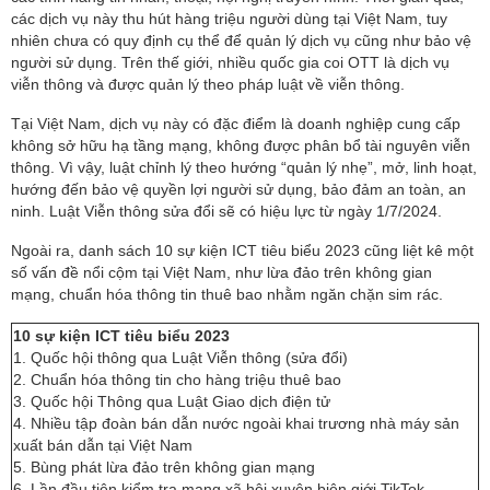
các dịch vụ này thu hút hàng triệu người dùng tại Việt Nam, tuy
nhiên chưa có quy định cụ thể để quản lý dịch vụ cũng như bảo vệ
người sử dụng. Trên thế giới, nhiều quốc gia coi OTT là dịch vụ
viễn thông và được quản lý theo pháp luật về viễn thông.
Tại Việt Nam, dịch vụ này có đặc điểm là doanh nghiệp cung cấp
không sở hữu hạ tầng mạng, không được phân bổ tài nguyên viễn
thông. Vì vậy, luật chỉnh lý theo hướng “quản lý nhẹ”, mở, linh hoạt,
hướng đến bảo vệ quyền lợi người sử dụng, bảo đảm an toàn, an
ninh. Luật Viễn thông sửa đổi sẽ có hiệu lực từ ngày 1/7/2024.
Ngoài ra, danh sách 10 sự kiện ICT tiêu biểu 2023 cũng liệt kê một
số vấn đề nổi cộm tại Việt Nam, như lừa đảo trên không gian
mạng, chuẩn hóa thông tin thuê bao nhằm ngăn chặn sim rác.
10 sự kiện ICT tiêu biểu 2023
1. Quốc hội thông qua Luật Viễn thông (sửa đổi)
2. Chuẩn hóa thông tin cho hàng triệu thuê bao
3. Quốc hội Thông qua Luật Giao dịch điện tử
4. Nhiều tập đoàn bán dẫn nước ngoài khai trương nhà máy sản
xuất bán dẫn tại Việt Nam
5. Bùng phát lừa đảo trên không gian mạng
6. Lần đầu tiên kiểm tra mạng xã hội xuyên biên giới TikTok