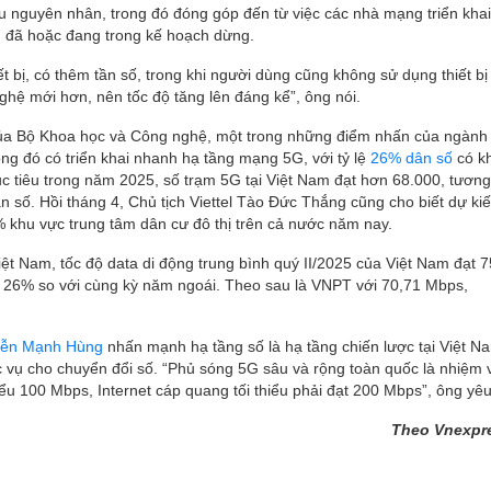
iều nguyên nhân, trong đó đóng góp đến từ việc các nhà mạng triển kha
 đã hoặc đang trong kế hoạch dừng.
t bị, có thêm tần số, trong khi người dùng cũng không sử dụng thiết bị
ghệ mới hơn, nên tốc độ tăng lên đáng kể”, ông nói.
của Bộ Khoa học và Công nghệ, một trong những điểm nhấn của ngành
rong đó có triển khai nhanh hạ tầng mạng 5G, với tỷ lệ
26% dân số
có k
ục tiêu trong năm 2025, số trạm 5G tại Việt Nam đạt hơn 68.000, tươn
 số. Hồi tháng 4, Chủ tịch Viettel Tào Đức Thắng cũng cho biết dự ki
khu vực trung tâm dân cư đô thị trên cả nước năm nay.
ệt Nam, tốc độ data di động trung bình quý II/2025 của Việt Nam đạt 7
ng 26% so với cùng kỳ năm ngoái. Theo sau là VNPT với 70,71 Mbps,
yễn Mạnh Hùng
nhấn mạnh hạ tầng số là hạ tầng chiến lược tại Việt N
c vụ cho chuyển đổi số. “Phủ sóng 5G sâu và rộng toàn quốc là nhiệm 
hiểu 100 Mbps, Internet cáp quang tối thiểu phải đạt 200 Mbps”, ông yê
Theo Vnexpr