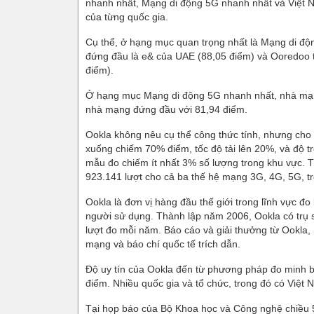
nhanh nhất, Mạng di động 5G nhanh nhất và Việt Na
của từng quốc gia.
Cụ thể, ở hạng mục quan trọng nhất là Mạng di độn
đứng đầu là e& của UAE (88,05 điểm) và Ooredoo tạ
điểm).
Ở hạng mục Mạng di động 5G nhanh nhất, nhà mạng
nhà mạng đứng đầu với 81,94 điểm.
Ookla không nêu cụ thể công thức tính, nhưng cho b
xuống chiếm 70% điểm, tốc độ tải lên 20%, và độ 
mẫu đo chiếm ít nhất 3% số lượng trong khu vực. Tr
923.141 lượt cho cả ba thế hệ mạng 3G, 4G, 5G, t
Ookla là đơn vị hàng đầu thế giới trong lĩnh vực đo
người sử dụng. Thành lập năm 2006, Ookla có trụ s
lượt đo mỗi năm. Báo cáo và giải thưởng từ Ookla
mạng và báo chí quốc tế trích dẫn.
Độ uy tín của Ookla đến từ phương pháp đo minh bạc
điểm. Nhiều quốc gia và tổ chức, trong đó có Việt
Tại họp báo của Bộ Khoa học và Công nghệ chiều 5