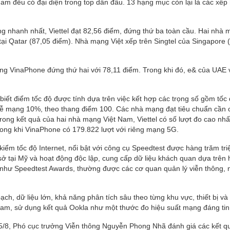
m đều có đại diện trong top dẫn đầu. 13 hạng mục còn lại là các xếp
g nhanh nhất, Viettel đạt 82,56 điểm, đứng thứ ba toàn cầu. Hai nhà
i Qatar (87,05 điểm). Nhà mạng Việt xếp trên Singtel của Singapore 
 VinaPhone đứng thứ hai với 78,11 điểm. Trong khi đó, e& của UAE 
iết điểm tốc độ được tính dựa trên việc kết hợp các trọng số gồm tốc 
trễ mạng 10%, theo thang điểm 100. Các nhà mạng đạt tiêu chuẩn cần 
ong kết quả của hai nhà mạng Việt Nam, Viettel có số lượt đo cao nhấ
rong khi VinaPhone có 179.822 lượt với riêng mạng 5G.
 kiểm tốc độ Internet, nổi bật với công cụ Speedtest được hàng trăm tri
ở tại Mỹ và hoạt động độc lập, cung cấp dữ liệu khách quan dựa trên 
, như Speedtest Awards, thường được các cơ quan quản lý viễn thông, 
h, dữ liệu lớn, khả năng phân tích sâu theo từng khu vực, thiết bị và 
 Nam, sử dụng kết quả Ookla như một thước đo hiệu suất mạng đáng tin
/8, Phó cục trưởng Viễn thông Nguyễn Phong Nhã đánh giá các kết qu