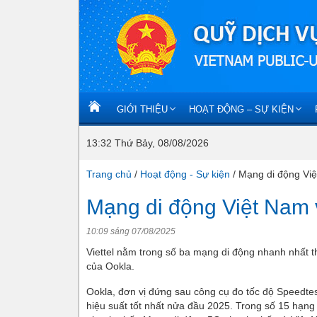
GIỚI THIỆU
HOẠT ĐỘNG – SỰ KIỆN
13:32 Thứ Bảy, 08/08/2026
Trang chủ
/
Hoạt động - Sự kiện
/
Mạng di động Việ
Mạng di động Việt Nam v
10:09 sáng 07/08/2025
Viettel nằm trong số ba mạng di động nhanh nhất t
của Ookla.
Ookla, đơn vị đứng sau công cụ đo tốc độ Speedte
hiệu suất tốt nhất nửa đầu 2025. Trong số 15 hạng