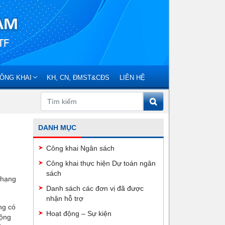
ÔNG KHAI
KH, CN, ĐMST&CĐS
LIÊN HỆ
DANH MỤC
Công khai Ngân sách
Công khai thực hiện Dự toán ngân
sách
 hạng
Danh sách các đơn vị đã được
nhận hỗ trợ
ng có
Hoạt động – Sự kiện
động