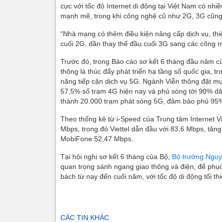
cực với tốc độ Internet di động tại Việt Nam có nh
mạnh mẽ, trong khi công nghệ cũ như 2G, 3G cũng
“Nhà mạng có thêm điều kiện nâng cấp dịch vụ, thiế
cuối 2G, dần thay thế đầu cuối 3G sang các công n
Trước đó, trong Báo cáo sơ kết 6 tháng đầu năm 
thông là thúc đẩy phát triển hạ tầng số quốc gia, t
năng tiếp cận dịch vụ 5G. Ngành Viễn thông đặt m
57,5% số trạm 4G hiện nay và phủ sóng tới 90% dân
thành 20.000 trạm phát sóng 5G, đảm bảo phủ 95% 
Theo thống kê từ i-Speed của Trung tâm Internet Vi
Mbps, trong đó Viettel dẫn đầu với 83,6 Mbps, tă
MobiFone 52,47 Mbps.
Tại hội nghị sơ kết 6 tháng của Bộ,
Bộ trưởng Ngu
quan trọng sánh ngang giao thông và điện, để phụ
bách từ nay đến cuối năm, với tốc độ di động tối t
CÁC TIN KHÁC