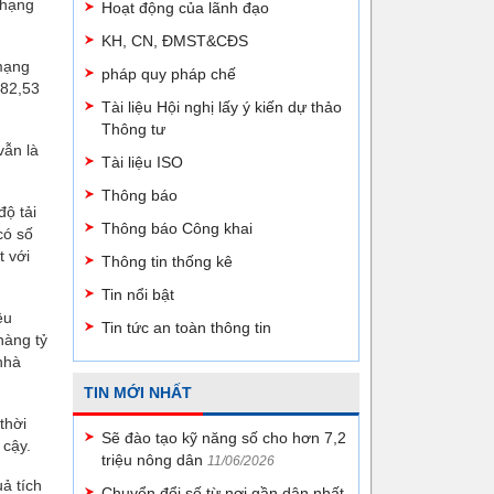
 hạng
Hoạt động của lãnh đạo
KH, CN, ĐMST&CĐS
 mạng
pháp quy pháp chế
(82,53
Tài liệu Hội nghị lấy ý kiến dự thảo
Thông tư
vẫn là
Tài liệu ISO
Thông báo
độ tải
Thông báo Công khai
có số
t với
Thông tin thống kê
Tin nổi bật
ệu
Tin tức an toàn thông tin
hàng tỷ
nhà
TIN MỚI NHẤT
thời
Sẽ đào tạo kỹ năng số cho hơn 7,2
 cậy.
triệu nông dân
11/06/2026
ả tích
Chuyển đổi số từ nơi gần dân nhất