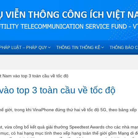
PHÁP LUẬT – PHÁP QUY
THÔNG TIN THỐNG KÊ
THÔNG BÁO C
t Nam vào top 3 toàn cầu về tốc độ
ào top 3 toàn cầu về tốc độ
hế giới, trong khi VinaPhone đứng thứ hai về tốc độ 5G, theo bảng xếp
st, vừa công bố kết quả giải thưởng Speedtest Awards cho các nhà mạ
 mục, có hai hạng mục tính theo xếp hạng toàn thế giới gồm Mạng di 