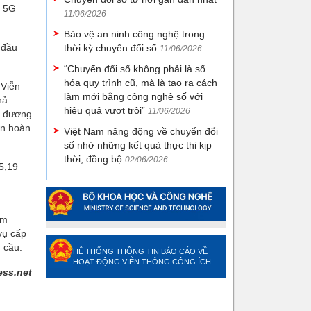
i 5G
11/06/2026
Bảo vệ an ninh công nghệ trong
 đầu
thời kỳ chuyển đổi số
11/06/2026
“Chuyển đổi số không phải là số
hóa quy trình cũ, mà là tạo ra cách
 Viễn
làm mới bằng công nghệ số với
hả
hiệu quả vượt trội”
11/06/2026
g đương
ến hoàn
Việt Nam năng động về chuyển đổi
số nhờ những kết quả thực thi kịp
thời, đồng bộ
02/06/2026
5,19
am
vụ cấp
u cầu.
HỆ THỐNG THÔNG TIN BÁO CÁO VỀ
HOẠT ĐỘNG VIỄN THÔNG CÔNG ÍCH
ess.net