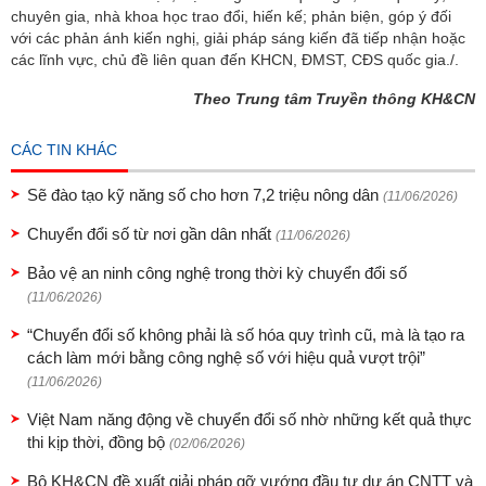
chuyên gia, nhà khoa học trao đổi, hiến kế; phản biện, góp ý đối
với các phản ánh kiến nghị, giải pháp sáng kiến đã tiếp nhận hoặc
các lĩnh vực, chủ đề liên quan đến KHCN, ĐMST, CĐS quốc gia./.
Theo Trung tâm Truyền thông KH&CN
CÁC TIN KHÁC
Sẽ đào tạo kỹ năng số cho hơn 7,2 triệu nông dân
(11/06/2026)
Chuyển đổi số từ nơi gần dân nhất
(11/06/2026)
Bảo vệ an ninh công nghệ trong thời kỳ chuyển đổi số
(11/06/2026)
“Chuyển đổi số không phải là số hóa quy trình cũ, mà là tạo ra
cách làm mới bằng công nghệ số với hiệu quả vượt trội”
(11/06/2026)
Việt Nam năng động về chuyển đổi số nhờ những kết quả thực
thi kịp thời, đồng bộ
(02/06/2026)
Bộ KH&CN đề xuất giải pháp gỡ vướng đầu tư dự án CNTT và