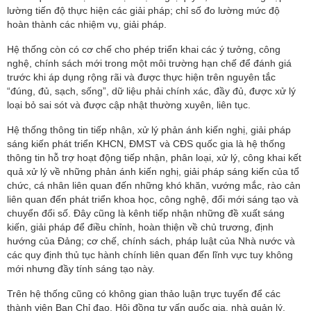
lường tiến độ thực hiện các giải pháp; chỉ số đo lường mức độ
hoàn thành các nhiệm vụ, giải pháp.
Hệ thống còn có cơ chế cho phép triển khai các ý tưởng, công
nghệ, chính sách mới trong một môi trường hạn chế để đánh giá
trước khi áp dụng rộng rãi và được thực hiện trên nguyên tắc
“đúng, đủ, sạch, sống”, dữ liệu phải chính xác, đầy đủ, được xử lý
loại bỏ sai sót và được cập nhật thường xuyên, liên tục.
Hệ thống thông tin tiếp nhận, xử lý phản ánh kiến nghị, giải pháp
sáng kiến phát triển KHCN, ĐMST và CĐS quốc gia là hệ thống
thông tin hỗ trợ hoạt động tiếp nhận, phân loại, xử lý, công khai kết
quả xử lý về những phản ánh kiến nghị, giải pháp sáng kiến của tổ
chức, cá nhân liên quan đến những khó khăn, vướng mắc, rào cản
liên quan đến phát triển khoa học, công nghệ, đổi mới sáng tạo và
chuyển đổi số. Đây cũng là kênh tiếp nhận những đề xuất sáng
kiến, giải pháp để điều chỉnh, hoàn thiện về chủ trương, định
hướng của Đảng; cơ chế, chính sách, pháp luật của Nhà nước và
các quy định thủ tục hành chính liên quan đến lĩnh vực tuy không
mới nhưng đầy tính sáng tạo này.
Trên hệ thống cũng có không gian thảo luận trực tuyến để các
thành viên Ban Chỉ đạo, Hội đồng tư vấn quốc gia, nhà quản lý,