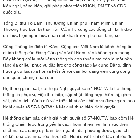
kiến nghị, sáng kiến, giải pháp phát triển KHCN, ĐMST và CĐS
quốc gia.
Tổng Bí thư Tô Lâm, Thủ tướng Chính phủ Phạm Minh Chính,
Thường trực Ban Bí thư Trần Cẩm Tú cùng các đồng chí lãnh đạo
đã thực hiện nghi thức nhấn nút khai trương ba nền tảng số.
Cổng Thông tin điện tử Đảng Cộng sản Việt Nam là kênh thông tin
chính thống của Đảng Cộng sản Việt Nam trên không gian mạng.
Đây không chỉ là một kênh thông tin đơn thuần mà còn là một nền
tảng đa chiều, phục vụ đắc lực cho công tác xây dựng Đảng, định
hướng dư luận xã hội và kết nối với cán bộ, đảng viên cùng đông
đảo quần chúng nhân dân.
Hệ thống giám sát, đánh giá Nghị quyết số 57-NQ/TW là hệ thống
thông tin phục vụ việc thu thập, cập nhật, tổng hợp, hiển thị, giám
sát, phân tích, đánh giá việc triển khai các nhiệm vụ được giao theo
Nghị quyết số 57-NQ/TW và kết quả thực hiện Nghị quyết.
Hệ thống giám sát, đánh giá Nghị quyết số 57-NQ/TW bao gồm Hệ
thống Chiến lược trọng yếu là các nhóm nhiệm vụ, lĩnh vực then
chốt mà các đảng ủy, ban, bộ, ngành, địa phương được giao; chỉ
số kết quả các mục tiêu thực hiện Nghị quyết; chỉ số tác nghiệp đo