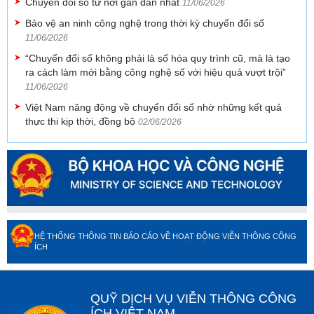
Chuyển đổi số từ nơi gần dân nhất
11/06/2026
Bảo vệ an ninh công nghệ trong thời kỳ chuyển đổi số
11/06/2026
“Chuyển đổi số không phải là số hóa quy trình cũ, mà là tạo
ra cách làm mới bằng công nghệ số với hiệu quả vượt trội”
11/06/2026
Việt Nam năng động về chuyển đổi số nhờ những kết quả
thực thi kịp thời, đồng bộ
02/06/2026
HỆ THỐNG THÔNG TIN BÁO CÁO VỀ HOẠT ĐỘNG VIỄN THÔNG CÔNG
ÍCH
QUỸ DỊCH VỤ VIỄN THÔNG CÔNG
ÍCH VIỆT NAM