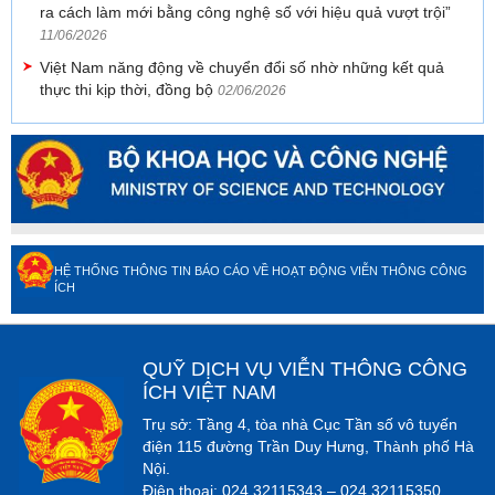
ra cách làm mới bằng công nghệ số với hiệu quả vượt trội”
11/06/2026
Việt Nam năng động về chuyển đổi số nhờ những kết quả
thực thi kịp thời, đồng bộ
02/06/2026
HỆ THỐNG THÔNG TIN BÁO CÁO VỀ HOẠT ĐỘNG VIỄN THÔNG CÔNG
ÍCH
QUỸ DỊCH VỤ VIỄN THÔNG CÔNG
ÍCH VIỆT NAM
Trụ sở: Tầng 4, tòa nhà Cục Tần số vô tuyến
điện 115 đường Trần Duy Hưng, Thành phố Hà
Nội.
Điện thoại: 024.32115343 – 024.32115350