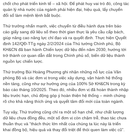
chốt cho phát triển kinh tế – xã hội. Để phát huy vai trò đó, công tác
quản lý nhà nước của ngành phải hiện đại, hiệu quả, lấy chuyển
đổi số làm mệnh lệnh bắt buộc.
Thứ trưởng nhấn mạnh, việc chuyển từ điều hành dựa trên báo
cáo giấy sang dữ liệu số theo thời gian thực là yêu cầu cấp bách,
giúp nâng cao năng lực chỉ đạo và ra quyết định. Thực hiện Quyết
định 142/QĐ-TTg ngày 2/2/2024 của Thủ tướng Chính phủ, Bộ
KH&CN đã ban hành Chiến lược dữ liệu đến năm 2030, hướng tới
trở thành cơ quan dẫn dắt trong Chính phủ số, biến dữ liệu thành
nguồn lực chiến lược.
Thứ trưởng Bùi Hoàng Phương ghi nhận những nỗ lực của Văn
phòng Bộ và các đơn vị trong việc xây dựng, vận hành hệ thống
nền tảng, cũng như sự hưởng ứng của 100% Sở KH&CN trong kỳ
báo cáo tháng 10/2025. Theo đó, nhiều đơn vị đã hoàn thành nhập
liệu trước hạn, chủ động góp ý hoàn thiện hệ thống – minh chứng
rõ cho khả năng thích ứng và quyết tâm đổi mới của toàn ngành.
Tuy vậy, Thứ trưởng cũng chỉ ra một số hạn chế, như chất lượng
dữ liệu chưa đồng đều, một số đơn vị còn chậm trễ, thao tác chưa
thuần thục và “thách thức lớn nhất của chúng ta lúc này là triển
khai đồng bộ, hiệu quả và thay đổi triệt để thói quen làm việc cũ”.