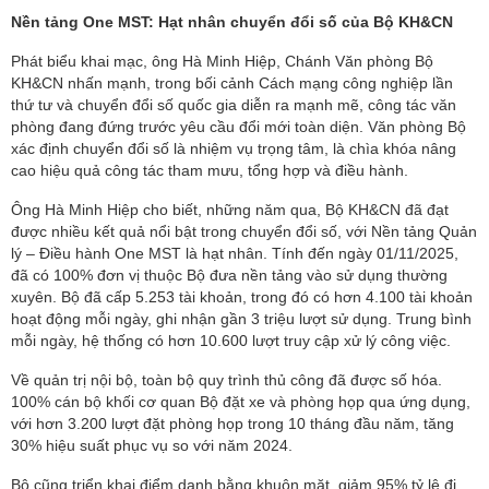
Nền tảng One MST: Hạt nhân chuyển đổi số của Bộ KH&CN
Phát biểu khai mạc, ông Hà Minh Hiệp, Chánh Văn phòng Bộ
KH&CN nhấn mạnh, trong bối cảnh Cách mạng công nghiệp lần
thứ tư và chuyển đổi số quốc gia diễn ra mạnh mẽ, công tác văn
phòng đang đứng trước yêu cầu đổi mới toàn diện. Văn phòng Bộ
xác định chuyển đổi số là nhiệm vụ trọng tâm, là chìa khóa nâng
cao hiệu quả công tác tham mưu, tổng hợp và điều hành.
Ông Hà Minh Hiệp cho biết, những năm qua, Bộ KH&CN đã đạt
được nhiều kết quả nổi bật trong chuyển đổi số, với Nền tảng Quản
lý – Điều hành One MST là hạt nhân. Tính đến ngày 01/11/2025,
đã có 100% đơn vị thuộc Bộ đưa nền tảng vào sử dụng thường
xuyên. Bộ đã cấp 5.253 tài khoản, trong đó có hơn 4.100 tài khoản
hoạt động mỗi ngày, ghi nhận gần 3 triệu lượt sử dụng. Trung bình
mỗi ngày, hệ thống có hơn 10.600 lượt truy cập xử lý công việc.
Về quản trị nội bộ, toàn bộ quy trình thủ công đã được số hóa.
100% cán bộ khối cơ quan Bộ đặt xe và phòng họp qua ứng dụng,
với hơn 3.200 lượt đặt phòng họp trong 10 tháng đầu năm, tăng
30% hiệu suất phục vụ so với năm 2024.
Bộ cũng triển khai điểm danh bằng khuôn mặt, giảm 95% tỷ lệ đi