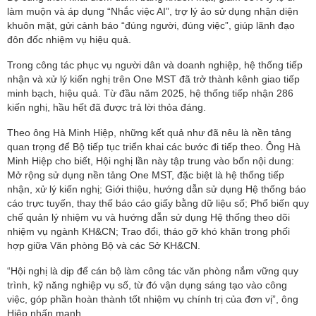
làm muộn và áp dụng “Nhắc việc AI”, trợ lý ảo sử dụng nhận diện
khuôn mặt, gửi cảnh báo “đúng người, đúng việc”, giúp lãnh đạo
đôn đốc nhiệm vụ hiệu quả.
Trong công tác phục vụ người dân và doanh nghiệp, hệ thống tiếp
nhận và xử lý kiến nghị trên One MST đã trở thành kênh giao tiếp
minh bạch, hiệu quả. Từ đầu năm 2025, hệ thống tiếp nhận 286
kiến nghị, hầu hết đã được trả lời thỏa đáng.
Theo ông Hà Minh Hiệp, những kết quả như đã nêu là nền tảng
quan trọng để Bộ tiếp tục triển khai các bước đi tiếp theo. Ông Hà
Minh Hiệp cho biết, Hội nghị lần này tập trung vào bốn nội dung:
Mở rộng sử dụng nền tảng One MST, đặc biệt là hệ thống tiếp
nhận, xử lý kiến nghị; Giới thiệu, hướng dẫn sử dụng Hệ thống báo
cáo trực tuyến, thay thế báo cáo giấy bằng dữ liệu số; Phổ biến quy
chế quản lý nhiệm vụ và hướng dẫn sử dụng Hệ thống theo dõi
nhiệm vụ ngành KH&CN; Trao đổi, tháo gỡ khó khăn trong phối
hợp giữa Văn phòng Bộ và các Sở KH&CN.
“Hội nghị là dịp để cán bộ làm công tác văn phòng nắm vững quy
trình, kỹ năng nghiệp vụ số, từ đó vận dụng sáng tạo vào công
việc, góp phần hoàn thành tốt nhiệm vụ chính trị của đơn vị”, ông
Hiệp nhấn mạnh.