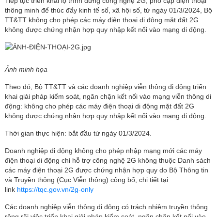
Tiếp tục triển khai lộ trình dừng công nghệ 2G, phổ cập điện thoại
thông minh để thúc đẩy kinh tế số, xã hội số, từ ngày 01/3/2024, Bộ
TT&TT không cho phép các máy điện thoại di động mặt đất 2G
không được chứng nhận hợp quy nhập kết nối vào mạng di động.
Ảnh minh họa
Theo đó, Bộ TT&TT và các doanh nghiệp viễn thông di động triển
khai giải pháp kiểm soát, ngăn chặn kết nối vào mạng viễn thông di
động: không cho phép các máy điện thoại di động mặt đất 2G
không được chứng nhận hợp quy nhập kết nối vào mạng di động.
Thời gian thực hiện: bắt đầu từ ngày 01/3/2024.
Doanh nghiệp di động không cho phép nhập mạng mới các máy
điện thoại di động chỉ hỗ trợ công nghệ 2G không thuộc Danh sách
các máy điện thoại 2G được chứng nhận hợp quy do Bộ Thông tin
và Truyền thông (Cục Viễn thông) công bố, chi tiết tại
link
https://tqc.gov.vn/2g-only
Các doanh nghiệp viễn thông di động có trách nhiệm truyền thông
rộng rãi việc triển khai giải pháp kiểm soát, ngăn chặn kết nối vào