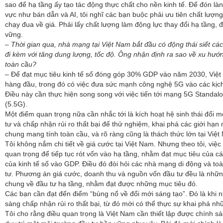
sao để hạ tầng ấy tạo tác động thực chất cho nền kinh tế. Để đón làn
vực như bán dẫn và AI, tôi nghĩ các bạn buộc phải ưu tiên chất lượng
chạy đua về giá. Phải lấy chất lượng làm động lực thay đổi hạ tầng,
vững.
– Thời gian qua, nhà mạng tại Việt Nam bắt đầu có động thái siết các
đi kèm với tăng dung lượng, tốc độ. Ông nhận định ra sao về xu hướ
toàn cầu?
– Để đạt mục tiêu kinh tế số đóng góp 30% GDP vào năm 2030, Việt 
hàng đầu, trong đó có việc đưa sức mạnh công nghệ 5G vào các kịc
Điều này cần thực hiện song song với việc tiến tới mạng 5G Standa
(5.5G).
Một điểm quan trọng nữa cần nhắc tới là kích hoạt hệ sinh thái đổi 
tư và chấp nhận rủi ro thất bại để thử nghiệm, khai phá các giới hạn
chung mang tính toàn cầu, và rõ ràng cũng là thách thức lớn tại Việt
Tôi không nắm chi tiết về giá cước tại Việt Nam. Nhưng theo tôi, việc 
quan trọng để tiếp tục rót vốn vào hạ tầng, nhằm đạt mục tiêu của 
của kinh tế số vào GDP. Điều đó đòi hỏi các nhà mạng di động và toàn 
tư. Phương án giá cước, doanh thu và nguồn vốn đầu tư đều là nhữ
chung về đầu tư hạ tầng, nhằm đạt được những mục tiêu đó.
Các bạn cần đạt đến điểm “bùng nổ về đổi mới sáng tạo”. Đó là khi n
sàng chấp nhận rủi ro thất bại, từ đó mới có thể thực sự khai phá n
Tôi cho rằng điều quan trọng là Việt Nam cần thiết lập được chính s