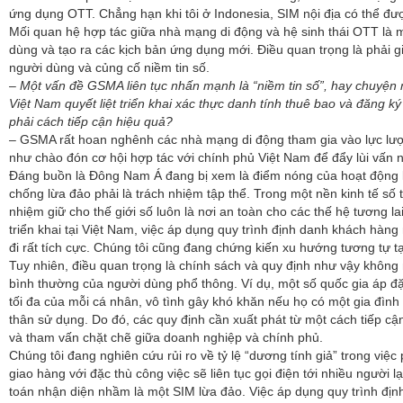
ứng dụng OTT. Chẳng hạn khi tôi ở Indonesia, SIM nội địa có thể đ
Mối quan hệ hợp tác giữa nhà mạng di động và hệ sinh thái OTT là m
dùng và tạo ra các kịch bản ứng dụng mới. Điều quan trọng là phải gi
người dùng và củng cố niềm tin số.
– Một vấn đề GSMA liên tục nhấn mạnh là “niềm tin số”, hay chuyện 
Việt Nam quyết liệt triển khai xác thực danh tính thuê bao và đăng ký
phải cách tiếp cận hiệu quả?
– GSMA rất hoan nghênh các nhà mạng di động tham gia vào lực lượ
như chào đón cơ hội hợp tác với chính phủ Việt Nam để đẩy lùi vấn 
Đáng buồn là Đông Nam Á đang bị xem là điểm nóng của hoạt động lừ
chống lừa đảo phải là trách nhiệm tập thể. Trong một nền kinh tế số
nhiệm giữ cho thế giới số luôn là nơi an toàn cho các thế hệ tương l
triển khai tại Việt Nam, việc áp dụng quy trình định danh khách hàn
đi rất tích cực. Chúng tôi cũng đang chứng kiến xu hướng tương tự tạ
Tuy nhiên, điều quan trọng là chính sách và quy định như vậy không
bình thường của người dùng phổ thông. Ví dụ, một số quốc gia áp đặ
tối đa của mỗi cá nhân, vô tình gây khó khăn nếu họ có một gia đìn
thân sử dụng. Do đó, các quy định cần xuất phát từ một cách tiếp cận
và tham vấn chặt chẽ giữa doanh nghiệp và chính phủ.
Chúng tôi đang nghiên cứu rủi ro về tỷ lệ “dương tính giả” trong việc 
giao hàng với đặc thù công việc sẽ liên tục gọi điện tới nhiều người l
toán nhận diện nhầm là một SIM lừa đảo. Việc áp dụng quy trình địn