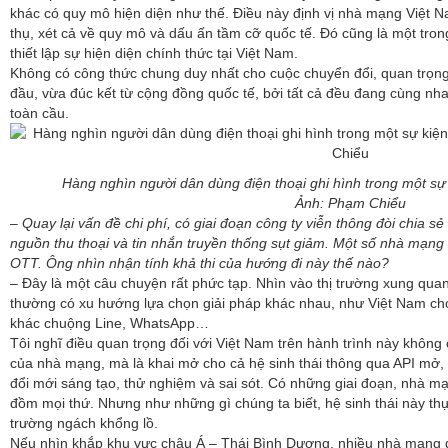
khác có quy mô hiện diện như thế. Điều này định vị nhà mạng Việt N
thụ, xét cả về quy mô và dấu ấn tầm cỡ quốc tế. Đó cũng là một tr
thiết lập sự hiện diện chính thức tại Việt Nam.
Không có công thức chung duy nhất cho cuộc chuyển đổi, quan trọng
đầu, vừa đúc kết từ cộng đồng quốc tế, bởi tất cả đều đang cùng nha
toàn cầu.
Hàng nghìn người dân dùng điện thoại ghi hình trong một sự 
Ảnh: Phạm Chiểu
– Quay lại vấn đề chi phí, có giai đoạn công ty viễn thông đòi chia s
nguồn thu thoại và tin nhắn truyền thống sụt giảm. Một số nhà mạng
OTT. Ông nhìn nhận tính khả thi của hướng đi này thế nào?
– Đây là một câu chuyện rất phức tạp. Nhìn vào thị trường xung qua
thường có xu hướng lựa chọn giải pháp khác nhau, như Việt Nam chọ
khác chuộng Line, WhatsApp…
Tôi nghĩ điều quan trọng đối với Việt Nam trên hành trình này không 
của nhà mạng, mà là khai mở cho cả hệ sinh thái thông qua API mở, 
đổi mới sáng tạo, thử nghiệm và sai sót. Có những giai đoạn, nhà m
đồm mọi thứ. Nhưng như những gì chúng ta biết, hệ sinh thái này thực 
trường ngách khổng lồ.
Nếu nhìn khắp khu vực châu Á – Thái Bình Dương, nhiều nhà mạng 