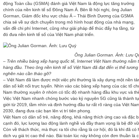
động Toàn cầu (GSMA) đánh giá Việt Nam là động lực tăng trưởng
chính của nền kinh tế số Đông Nam Á. Bên lề hội nghị, ông Julian
Gorman, Giám đốc khu vực châu Á – Thái Bình Dương của GSMA
chia sẻ về sự dịch chuyển trong mô hình hoạt động của nhà mạng,
vấn đề chi phí Internet, cũng như giải pháp để thúc đẩy hạ tầng, từ
đó đưa nền kinh tế số của Việt Nam phát triển.
Ông Julian Gorman. Ảnh: Lưu Q
– Trên nhiều bảng xếp hạng quốc tế, Internet Việt Nam thường nằm 
hàng đầu. Theo ông nền kinh tế số Việt Nam đã đạt đến vị thế tương
nghẽn nào cần tháo gỡ?
– Việt Nam đã làm được một việc phi thường là xây dựng một nền tả
dân số kết nối trực tuyến. Nhìn vào các bảng xếp hạng của các tổ chứ
Nam thường xuyên ở nhóm có tốc độ nhanh hàng đầu khu vực và thế
Việc Việt Nam nhanh chóng bước vào kỷ nguyên 5G cũng là thành tựu
giới từ 2019, tầm nhìn và định hướng đầu tư rất rõ ràng của Việt 
2030, đang đưa các bạn lên vị trí tiên phong.
Việt Nam có dân số trẻ, năng động, khả năng thích ứng cao và đặc bi
cạnh đó, lực lượng lao động lành nghề và đầy tham vọng là bệ đỡ v
Còn về thách thức, mà thực ra tôi cho rằng là cơ hội, đó là khi đã có
dịch vụ giá trị cao thế nào. Bài toán lúc này không còn đơn thuần là