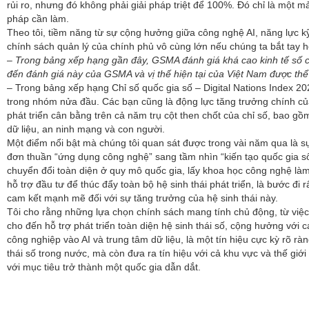
rủi ro, nhưng đó không phải giải pháp triệt để 100%. Đó chỉ là một m
pháp cần làm.
Theo tôi, tiềm năng từ sự cộng hưởng giữa công nghệ AI, năng lực kỹ
chính sách quản lý của chính phủ vô cùng lớn nếu chúng ta bắt tay h
– Trong bảng xếp hạng gần đây, GSMA đánh giá khá cao kinh tế số 
đến đánh giá này của GSMA và vị thế hiện tại của Việt Nam được thể
– Trong bảng xếp hạng Chỉ số quốc gia số – Digital Nations Index
trong nhóm nửa đầu. Các bạn cũng là động lực tăng trưởng chính củ
phát triển cân bằng trên cả năm trụ cột then chốt của chỉ số, bao gồm
dữ liệu, an ninh mạng và con người.
Một điểm nổi bật mà chúng tôi quan sát được trong vài năm qua là s
đơn thuần “ứng dụng công nghệ” sang tầm nhìn “kiến tạo quốc gia số
chuyển đổi toàn diện ở quy mô quốc gia, lấy khoa học công nghệ làm
hỗ trợ đầu tư để thúc đẩy toàn bộ hệ sinh thái phát triển, là bước đi r
cam kết mạnh mẽ đối với sự tăng trưởng của hệ sinh thái này.
Tôi cho rằng những lựa chọn chính sách mang tính chủ động, từ việc ư
cho đến hỗ trợ phát triển toàn diện hệ sinh thái số, cộng hưởng với
công nghiệp vào AI và trung tâm dữ liệu, là một tín hiệu cực kỳ rõ rà
thái số trong nước, mà còn đưa ra tín hiệu với cả khu vực và thế giớ
với mục tiêu trở thành một quốc gia dẫn dắt.