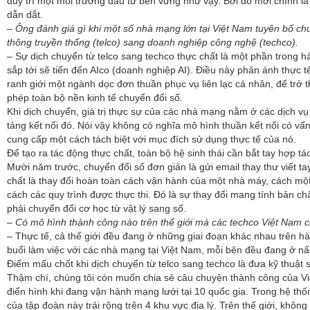
duy trì một môi trường đầu tư bền vững như vậy. Bởi đó mới chính l
dẫn dắt.
– Ông đánh giá gì khi một số nhà mạng lớn tại Việt Nam tuyên bố chu
thông truyền thống (telco) sang doanh nghiệp công nghệ (techco).
– Sự dịch chuyển từ telco sang techco thực chất là một phần trong hành
sắp tới sẽ tiến đến AIco (doanh nghiệp AI). Điều này phản ánh thực t
ranh giới một ngành dọc đơn thuần phục vụ liên lạc cá nhân, để trở 
phép toàn bộ nền kinh tế chuyển đổi số.
Khi dịch chuyển, giá trị thực sự của các nhà mạng nằm ở các dịch vụ
tảng kết nối đó. Nói vậy không có nghĩa mô hình thuần kết nối có vấ
cung cấp một cách tách biệt với mục đích sử dụng thực tế của nó.
Để tạo ra tác động thực chất, toàn bộ hệ sinh thái cần bắt tay hợp tá
Mười năm trước, chuyển đổi số đơn giản là gửi email thay thư viết ta
chất là thay đổi hoàn toàn cách vận hành của một nhà máy, cách mộ
cách các quy trình được thực thi. Đó là sự thay đổi mang tính bản chấ
phải chuyển đổi cơ học từ vật lý sang số.
– Có mô hình thành công nào trên thế giới mà các techco Việt Nam c
– Thực tế, cả thế giới đều đang ở những giai đoạn khác nhau trên hà
buổi làm việc với các nhà mạng tại Việt Nam, mỗi bên đều đang ở nấ
Điểm mấu chốt khi dịch chuyển từ telco sang techco là đưa kỹ thuật s
Thậm chí, chúng tôi còn muốn chia sẻ câu chuyện thành công của Việt 
điển hình khi đang vận hành mạng lưới tại 10 quốc gia. Trong hệ t
của tập đoàn này trải rộng trên 4 khu vực địa lý. Trên thế giới, khôn