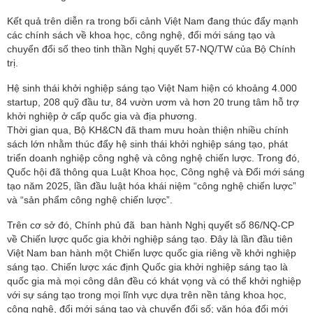
Kết quả trên diễn ra trong bối cảnh Việt Nam đang thúc đẩy mạnh
các chính sách về khoa học, công nghệ, đổi mới sáng tạo và
chuyển đổi số theo tinh thần Nghị quyết 57-NQ/TW của Bộ Chính
trị.
Hệ sinh thái khởi nghiệp sáng tạo Việt Nam hiện có khoảng 4.000
startup, 208 quỹ đầu tư, 84 vườn ươm và hơn 20 trung tâm hỗ trợ
khởi nghiệp ở cấp quốc gia và địa phương.
Thời gian qua, Bộ KH&CN đã tham mưu hoàn thiện nhiều chính
sách lớn nhằm thúc đẩy hệ sinh thái khởi nghiệp sáng tạo, phát
triển doanh nghiệp công nghệ và công nghệ chiến lược. Trong đó,
Quốc hội đã thông qua Luật Khoa học, Công nghệ và Đổi mới sáng
tạo năm 2025, lần đầu luật hóa khái niệm “công nghệ chiến lược”
và “sản phẩm công nghệ chiến lược”.
Trên cơ sở đó, Chính phủ đã ban hành Nghị quyết số 86/NQ-CP
về Chiến lược quốc gia khởi nghiệp sáng tạo. Đây là lần đầu tiên
Việt Nam ban hành một Chiến lược quốc gia riêng về khởi nghiệp
sáng tạo. Chiến lược xác định Quốc gia khởi nghiệp sáng tạo là
quốc gia mà mọi công dân đều có khát vọng và có thể khởi nghiệp
với sự sáng tạo trong mọi lĩnh vực dựa trên nền tảng khoa học,
công nghệ, đổi mới sáng tạo và chuyển đổi số; văn hóa đổi mới