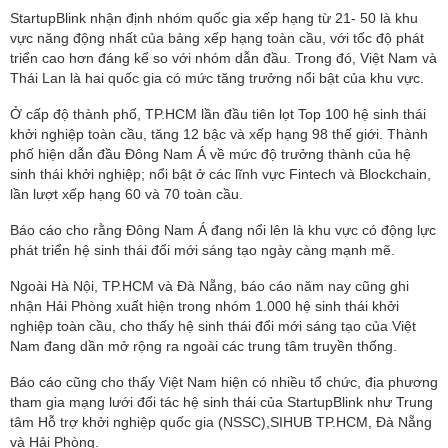
StartupBlink nhận định nhóm quốc gia xếp hạng từ 21- 50 là khu
vực năng động nhất của bảng xếp hạng toàn cầu, với tốc độ phát
triển cao hơn đáng kể so với nhóm dẫn đầu. Trong đó, Việt Nam và
Thái Lan là hai quốc gia có mức tăng trưởng nổi bật của khu vực.
Ở cấp độ thành phố, TP.HCM lần đầu tiên lọt Top 100 hệ sinh thái
khởi nghiệp toàn cầu, tăng 12 bậc và xếp hạng 98 thế giới. Thành
phố hiện dẫn đầu Đông Nam Á về mức độ trưởng thành của hệ
sinh thái khởi nghiệp; nổi bật ở các lĩnh vực Fintech và Blockchain,
lần lượt xếp hạng 60 và 70 toàn cầu.
Báo cáo cho rằng Đông Nam Á đang nổi lên là khu vực có động lực
phát triển hệ sinh thái đổi mới sáng tạo ngày càng mạnh mẽ.
Ngoài Hà Nội, TP.HCM và Đà Nẵng, báo cáo năm nay cũng ghi
nhận Hải Phòng xuất hiện trong nhóm 1.000 hệ sinh thái khởi
nghiệp toàn cầu, cho thấy hệ sinh thái đổi mới sáng tạo của Việt
Nam đang dần mở rộng ra ngoài các trung tâm truyền thống.
Báo cáo cũng cho thấy Việt Nam hiện có nhiều tổ chức, địa phương
tham gia mạng lưới đối tác hệ sinh thái của StartupBlink như Trung
tâm Hỗ trợ khởi nghiệp quốc gia (NSSC),SIHUB TP.HCM, Đà Nẵng
và Hải Phòng.