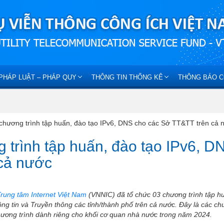
PHÁP LUẬT – PHÁP QUY
THÔNG TIN THỐNG KÊ
THÔNG BÁO C
 chương trình tập huấn, đào tạo IPv6, DNS cho các Sở TT&TT trên cả 
 trình tập huấn, đào tạo IPv6, D
 cả nước
rung tâm Internet Việt Nam
(VNNIC) đã tổ chức 03 chương trình tập h
g tin và Truyền thông các tỉnh/thành phố trên cả nước. Đây là các c
chương trình dành riêng cho khối cơ quan nhà nước trong năm 2024.