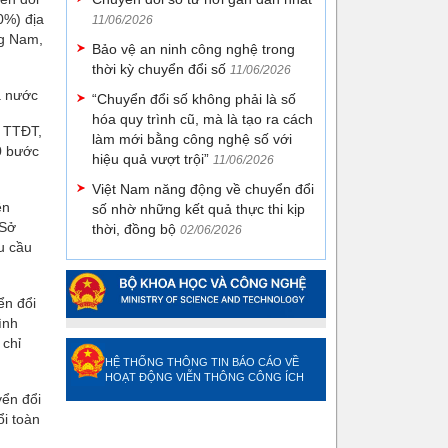
0%) địa
11/06/2026
ng Nam,
Bảo vệ an ninh công nghệ trong
thời kỳ chuyển đổi số
11/06/2026
ả nước
“Chuyển đổi số không phải là số
hóa quy trình cũ, mà là tạo ra cách
g TTĐT,
làm mới bằng công nghệ số với
0 bước
hiệu quả vượt trội”
11/06/2026
Việt Nam năng động về chuyển đổi
ền
số nhờ những kết quả thực thi kịp
 Sở
thời, đồng bộ
02/06/2026
u cầu
ển đổi
ình
 chỉ
HỆ THỐNG THÔNG TIN BÁO CÁO VỀ
HOẠT ĐỘNG VIỄN THÔNG CÔNG ÍCH
yển đổi
ổi toàn