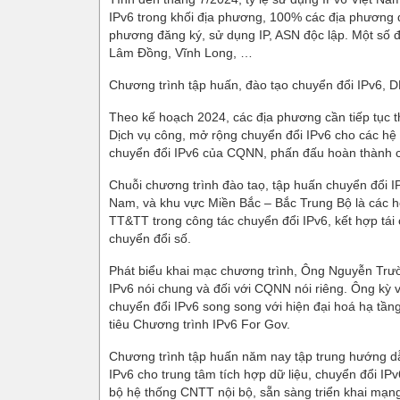
IPv6 trong khối địa phương, 100% các địa phương đ
phương đăng ký, sử dụng IP, ASN độc lập. Một số 
Lâm Đồng, Vĩnh Long, …
Chương trình tập huấn, đào tạo chuyển đổi IPv6, 
Theo kế hoạch 2024, các địa phương cần tiếp tục t
Dịch vụ công, mở rộng chuyển đổi IPv6 cho các hệ 
chuyển đổi IPv6 của CQNN, phấn đấu hoàn thành cơ
Chuỗi chương trình đào taọ, tập huấn chuyển đổi
Nam, và khu vực Miền Bắc – Bắc Trung Bộ là các h
TT&TT trong công tác chuyển đổi IPv6, kết hợp tá
chuyển đổi số.
Phát biểu khai mạc chương trình, Ông Nguyễn Tr
IPv6 nói chung và đối với CQNN nói riêng. Ông kỳ 
chuyển đổi IPv6 song song với hiện đại hoá hạ tầ
tiêu Chương trình IPv6 For Gov.
Chương trình tập huấn năm nay tập trung hướng dẫ
IPv6 cho trung tâm tích hợp dữ liệu, chuyển đổi IPv
bộ hệ thống CNTT nội bộ, sẵn sàng triển khai mạng