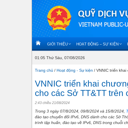
GIỚI THIỆU
HOẠT ĐỘNG – SỰ KIỆN
01:05 Thứ Sáu, 07/08/2026
Trang chủ
/
Hoạt động - Sự kiện
/
VNNIC triển khai
VNNIC triển khai chương
cho các Sở TT&TT trên
2:43 chiều 21/08/2024
Trong 3 ngày 07/8/2024, 09/8/2024 và 15/8/2024,
T
đào tạo chuyển đổi IPv6, DNS dành cho các Sở Thôn
trình tập huấn, đào tạo về IPv6, DNS trong chuỗi 