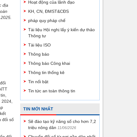
Hoạt động của lãnh đạo
c địa
hoàn
KH, CN, ĐMST&CĐS
 2025.
pháp quy pháp chế
Tài liệu Hội nghị lấy ý kiến dự thảo
Thông tư
Tài liệu ISO
Thông báo
Thông báo Công khai
Thông tin thống kê
Tin nổi bật
đổi
CNTT
Tin tức an toàn thông tin
tin,
u 2024,
ập
TIN MỚI NHẤT
kết
 đổi số
Sẽ đào tạo kỹ năng số cho hơn 7,2
triệu nông dân
11/06/2026
ển đổi
Chuyển đổi số từ nơi gần dân nhất