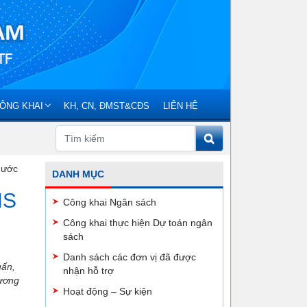
ÔNG KHAI
KH, CN, ĐMST&CĐS
LIÊN HỆ
nước
DANH MỤC
NS
Công khai Ngân sách
Công khai thực hiện Dự toán ngân
sách
Danh sách các đơn vị đã được
uấn,
nhận hỗ trợ
hương
Hoạt động – Sự kiện