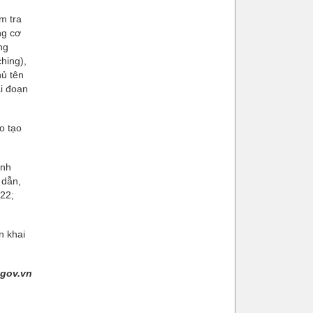
m tra
ng cơ
ng
hing),
hủ tên
i đoạn
o tạo
ành
 dẫn,
22;
n khai
.gov.vn