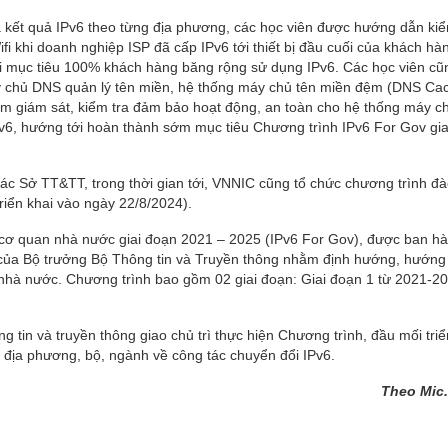
 kết quả IPv6 theo từng địa phương, các học viên được hướng dẫn kiể
i khi doanh nghiệp ISP đã cấp IPv6 tới thiết bị đầu cuối của khách hà
i mục tiêu 100% khách hàng băng rộng sử dụng IPv6. Các học viên cũ
y chủ DNS quản lý tên miền, hệ thống máy chủ tên miền đệm (DNS Cac
iệm giám sát, kiểm tra đảm bảo hoạt động, an toàn cho hệ thống máy c
v6, hướng tới hoàn thành sớm mục tiêu Chương trình IPv6 For Gov gia
ác Sở TT&TT, trong thời gian tới, VNNIC cũng tổ chức chương trình đà
riển khai vào ngày 22/8/2024).
o cơ quan nhà nước giai đoạn 2021 – 2025 (IPv6 For Gov), được ban h
ủa Bộ trưởng Bộ Thông tin và Truyền thông nhằm định hướng, hướng
 nhà nước. Chương trình bao gồm 02 giai đoạn: Giai đoạn 1 từ 2021-20
tin và truyền thông giao chủ trì thực hiện Chương trình, đầu mối triể
c địa phương, bộ, ngành về công tác chuyển đổi IPv6.
Theo Mic