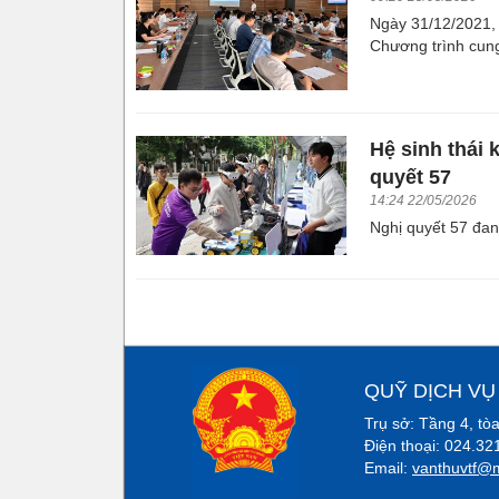
Ngày 31/12/2021,
Chương trình cung
Hệ sinh thái 
quyết 57
14:24 22/05/2026
Nghị quyết 57 đan
QUỸ DỊCH VỤ
Trụ sở: Tầng 4, t
Điện thoại: 024.3
Email:
vanthuvtf@m