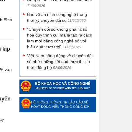
11/06/2026
Bảo vệ an ninh công nghệ trong
nh Bình
thời kỳ chuyển đổi số
11/06/2026
“Chuyển đổi số không phải là số
hóa quy trình cũ, mà là tạo ra cách
làm mới bằng công nghệ số với
hiệu quả vượt trội”
11/06/2026
 kịp
Việt Nam năng động về chuyển đổi
số nhờ những kết quả thực thi kịp
thời, đồng bộ
02/06/2026
26 vừa
uyển
HỆ THỐNG THÔNG TIN BÁO CÁO VỀ
HOẠT ĐỘNG VIỄN THÔNG CÔNG ÍCH
ay