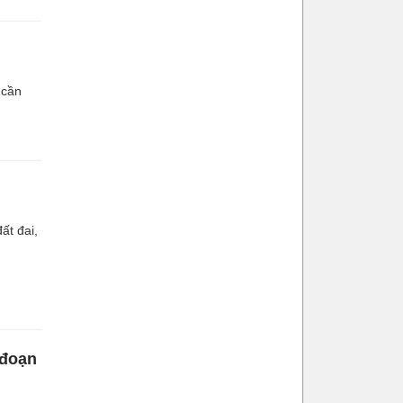
 cần
ất đai,
 đoạn