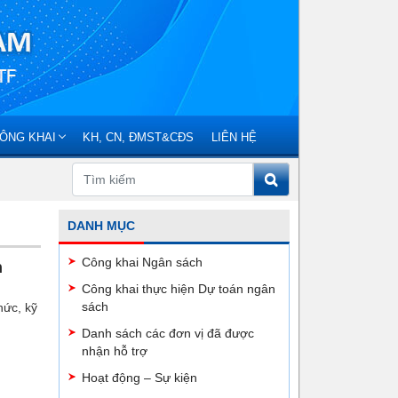
ÔNG KHAI
KH, CN, ĐMST&CĐS
LIÊN HỆ
DANH MỤC
Công khai Ngân sách
n
Công khai thực hiện Dự toán ngân
sách
hức, kỹ
Danh sách các đơn vị đã được
nhận hỗ trợ
Hoạt động – Sự kiện