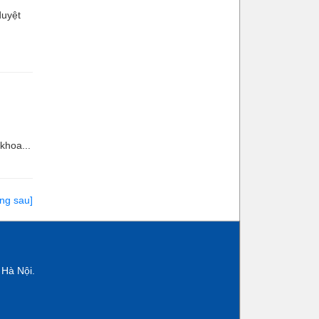
duyệt
khoa...
ang sau]
 Hà Nội.