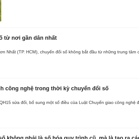
ố từ nơi gần dân nhất
ơn Nhất (TP. HCM), chuyển đổi số không bắt đầu từ những trung tâm 
nh công nghệ trong thời kỳ chuyển đổi số
/QH15 sửa đổi, bổ sung một số điều của Luật Chuyển giao công nghệ 
ố không phải là số hóa quy trình cũ, mà là tạo ra cá