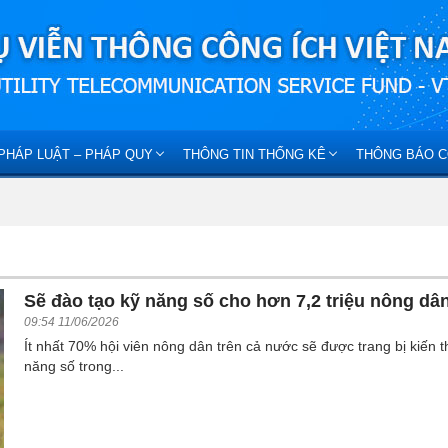
PHÁP LUẬT – PHÁP QUY
THÔNG TIN THỐNG KÊ
THÔNG BÁO C
Sẽ đào tạo kỹ năng số cho hơn 7,2 triệu nông dâ
09:54 11/06/2026
Ít nhất 70% hội viên nông dân trên cả nước sẽ được trang bị kiến t
năng số trong...