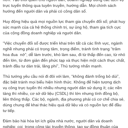
trực tuyến thông qua tuyên truyền, hướng dẫn. Mọi chính sách
hướng đến người dân và phải có công dân số.
Huy động hiệu quả mọi nguồn lực tham gia chuyển đổi số; phát huy
sức mạnh của cả hệ thống chính trị, sự ủng hộ, tham gia tích cực
của cộng đồng doanh nghiệp và người dân.
“Việc chuyển đổi số được triển khai trên tất cả các lĩnh vực, ngành
nghề nhưng phải có trọng tâm, trọng điểm, tránh tình trạng “trăm
hoa đua nở”; dễ làm trước, khó làm sau, đi từ thấp đến cao, từ nhỏ
đến lớn, từ đơn giản đến phức tạp và thực hiện một cách thực chất,
tránh đầu tư dàn trải, lãng phí”
, Thủ tướng nhấn mạnh.
Thủ tướng yêu cầu nói đi đôi với làm, “không đánh trống bỏ dùi”,
đặc biệt tránh mọi biểu hiện hình thức. Không để hiện tượng dịch
vụ công trực tuyến thì nhiều nhưng người dân sử dụng ít; các nền
tảng thì nhiều, cơ sở dữ liệu (CSDL) thì lớn nhưng tính đồng bộ,
liên thông thấp. Các bộ, ngành, địa phương phải có cơ chế chia sẻ,
dùng chung để khai thác hiệu quả dữ liệu và có nguồn lực để đầu
tư tiếp.
Đảm bảo hài hòa lợi ích giữa nhà nước, người dân và doanh
nghiệp; coi trọng công tác truyền thông, tạo sự đồng thuận của