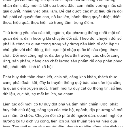
nhận định, đây mới là kết quả bước đầu, còn nhiều vướng mắc cần
giải quyết, nhiều việc phải làm. Để đạt được các mục tiêu đề ra đòi
hỏi phải có quyết tâm cao, nỗ lực lớn, hành động quyết thiệt, thiết
thực, hiệu quả, thực hiện có trọng tâm, trọng điểm.
Thủ tướng yêu cầu các bộ, ngành, địa phương thống nhất một số
quan điểm, định hướng khi chuyển đổi số. Theo đó, chuyển đổi số
phải là công cụ quan trọng trong xây dựng nền kinh tế độc lập tự
chủ, gắn với chủ động, tích cực hội nhập quốc tế sâu rộng, thực
chất. Đổi mới công nghệ, đa dạng hóa thị trường, các chuỗi cung
ứng, sản phẩm, nâng cao chất lượng sản phẩm để góp phần phục
hồi, phát triển kinh tế xã hội.
Phát huy tinh thần đoàn kết, chia sẻ, càng khó khăn, thách thức
càng phải đoàn kết, đây là truyền thống quý báu của dân tộc cũng
là quan điểm xuyên suốt. Tránh mọi tư duy cát cứ thông tin, số liệu,
dữ liệu, cục bộ, sợ mất lợi ích, va chạm.
Liên tục đổi mới, có tư duy đột phá và tầm nhìn chiến lược, phát
huy tính chủ động, sáng tạo của các bộ, ngành, địa phương và mỗi
cá nhân, tổ chức. Chuyển đổi số phải để người dân, doanh nghiệp
hưởng lợi từ dịch vụ công, tiện ích xã hội thuận tiện và hiệu quả
hơn. Tạo thói quen cho người dân, doanh nghiệp dùng các dịch vụ