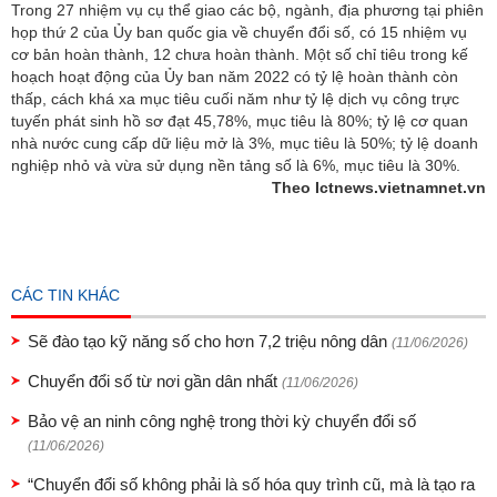
Trong 27 nhiệm vụ cụ thể giao các bộ, ngành, địa phương tại phiên
họp thứ 2 của Ủy ban quốc gia về chuyển đổi số, có 15 nhiệm vụ
cơ bản hoàn thành, 12 chưa hoàn thành. Một số chỉ tiêu trong kế
hoạch hoạt động của Ủy ban năm 2022 có tỷ lệ hoàn thành còn
thấp, cách khá xa mục tiêu cuối năm như tỷ lệ dịch vụ công trực
tuyến phát sinh hồ sơ đạt 45,78%, mục tiêu là 80%; tỷ lệ cơ quan
nhà nước cung cấp dữ liệu mở là 3%, mục tiêu là 50%; tỷ lệ doanh
nghiệp nhỏ và vừa sử dụng nền tảng số là 6%, mục tiêu là 30%.
Theo Ictnews.vietnamnet.vn
CÁC TIN KHÁC
Sẽ đào tạo kỹ năng số cho hơn 7,2 triệu nông dân
(11/06/2026)
Chuyển đổi số từ nơi gần dân nhất
(11/06/2026)
Bảo vệ an ninh công nghệ trong thời kỳ chuyển đổi số
(11/06/2026)
“Chuyển đổi số không phải là số hóa quy trình cũ, mà là tạo ra