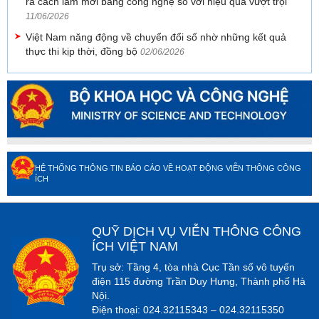
ra cách làm mới bằng công nghệ số với hiệu quả vượt trội”
11/06/2026
Việt Nam năng động về chuyển đổi số nhờ những kết quả
thực thi kịp thời, đồng bộ
02/06/2026
HỆ THỐNG THÔNG TIN BÁO CÁO VỀ HOẠT ĐỘNG VIỄN THÔNG CÔNG
ÍCH
QUỸ DỊCH VỤ VIỄN THÔNG CÔNG
ÍCH VIỆT NAM
Trụ sở: Tầng 4, tòa nhà Cục Tần số vô tuyến
điện 115 đường Trần Duy Hưng, Thành phố Hà
Nội.
Điện thoại: 024.32115343 – 024.32115350