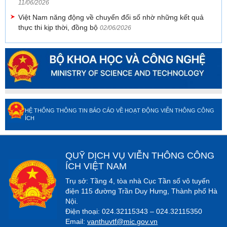
11/06/2026
Việt Nam năng động về chuyển đổi số nhờ những kết quả
thực thi kịp thời, đồng bộ
02/06/2026
HỆ THỐNG THÔNG TIN BÁO CÁO VỀ HOẠT ĐỘNG VIỄN THÔNG CÔNG
ÍCH
QUỸ DỊCH VỤ VIỄN THÔNG CÔNG
ÍCH VIỆT NAM
Trụ sở: Tầng 4, tòa nhà Cục Tần số vô tuyến
điện 115 đường Trần Duy Hưng, Thành phố Hà
Nội.
Điện thoại: 024.32115343 – 024.32115350
Email:
vanthuvtf@mic.gov.vn