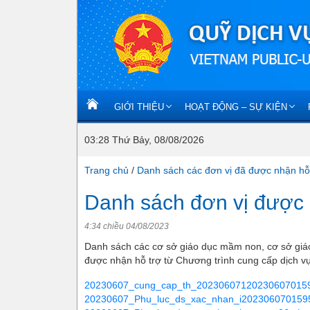
GIỚI THIỆU
HOẠT ĐỘNG – SỰ KIỆN
03:28 Thứ Bảy, 08/08/2026
Trang chủ
/
Danh sách các đơn vị đã được nhận hỗ
Danh sách đơn vị được n
4:34 chiều 04/08/2023
Danh sách các cơ sở giáo dục mầm non, cơ sở giáo 
được nhận hỗ trợ từ Chương trình cung cấp dịch vụ
20230607_cung_cap_th_20230607120230607015
20230607_Phu_luc_ds_xac_nhan_i202306070159