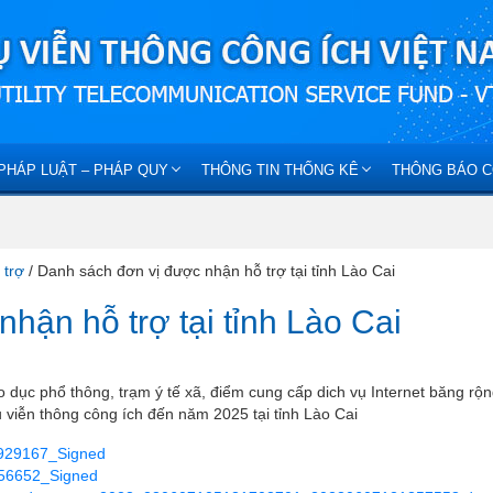
PHÁP LUẬT – PHÁP QUY
THÔNG TIN THỐNG KÊ
THÔNG BÁO C
 trợ
/
Danh sách đơn vị được nhận hỗ trợ tại tỉnh Lào Cai
hận hỗ trợ tại tỉnh Lào Cai
dục phổ thông, trạm ý tế xã, điểm cung cấp dich vụ Internet băng rộ
 viễn thông công ích đến năm 2025 tại tỉnh Lào Cai
929167_Signed
56652_Signed