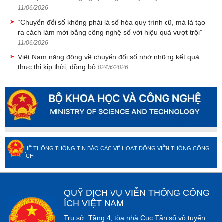
11/06/2026
“Chuyển đổi số không phải là số hóa quy trình cũ, mà là tạo
ra cách làm mới bằng công nghệ số với hiệu quả vượt trội”
11/06/2026
Việt Nam năng động về chuyển đổi số nhờ những kết quả
thực thi kịp thời, đồng bộ
02/06/2026
HỆ THỐNG THÔNG TIN BÁO CÁO VỀ HOẠT ĐỘNG VIỄN THÔNG CÔNG
ÍCH
QUỸ DỊCH VỤ VIỄN THÔNG CÔNG
ÍCH VIỆT NAM
Trụ sở: Tầng 4, tòa nhà Cục Tần số vô tuyến