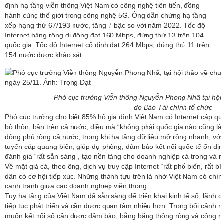
định hạ tầng viễn thông Việt Nam có công nghệ tiên tiến, đồng
hành cùng thế giới trong công nghệ 5G. Ông dẫn chứng hạ tầng
xếp hạng thứ 67/193 nước, tăng 7 bậc so với năm 2022. Tốc độ
Internet băng rộng di động đạt 160 Mbps, đứng thứ 13 trên 104
quốc gia. Tốc độ Internet cố định đạt 264 Mbps, đứng thứ 11 trên
154 nước được khảo sát.
Phó cục trưởng Viễn thông Nguyễn Phong Nhã tại hội
do Báo Tài chính tổ chức
Phó cục trưởng cho biết 85% hộ gia đình Việt Nam có Internet cáp q
bộ thôn, bản trên cả nước, điều mà “không phải quốc gia nào cũng là
động phủ rộng cả nước, trong khi hạ tầng dữ liệu mở rộng nhanh, với
tuyến cáp quang biển, giúp dự phòng, đảm bảo kết nối quốc tế ổn đ
đánh giá “rất sẵn sàng”, tạo nền tảng cho doanh nghiệp cả trong và 
Về mặt giá cả, theo ông, dịch vụ truy cập Internet “rất phổ biến, rất b
dân có cơ hội tiếp xúc. Những thành tựu trên là nhờ Việt Nam có chí
cạnh tranh giữa các doanh nghiệp viễn thông.
Tuy hạ tầng của Việt Nam đã sẵn sàng để triển khai kinh tế số, lãnh
tiếp tục phát triển và cần được quan tâm nhiều hơn. Trong bối cảnh
muốn kết nối số cần được đảm bảo, bằng băng thông rộng và công n