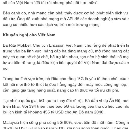
số của Việt Nam “đã tốt rồi nhưng phải tốt hơn nữa”.
Bên cạnh đó, nhà mạng cần phải thấy được cơ hội phát triển dịch vụ
đầu tư. Ông đề xuất nhà mạng mở API để các doanh nghiệp vừa và n
càng có nhiều hơn các dịch vụ trên môi trường mạng.
Khuyến nghị cho Việt Nam
Bà Rita Mokbel, Chủ tịch Ericsson Việt Nam, cho rằng để phát triển k
trung vào ba lĩnh vực: nâng cấp hạ tầng mạng cũ, mở rộng mạng cáp 
này có quan hệ chặt chẽ, bổ trợ lẫn nhau, tạo nên hệ sinh thái số m
tự ưu tiên rõ ràng, là điều kiện tiên quyết để Việt Nam đạt được các
nói.
Trong ba lĩnh vực trên, bà Rita cho rằng “5G là yếu tố then chốt của 
kết nối mọi thứ từ thiết bị đeo hằng ngày đến máy móc công nghiệp,
cần, giúp gia tăng năng suất, nâng cao tri thức và tối ưu chi phí.
Tại nhiều quốc gia, 5G tạo ra thay đổi rõ rệt. Bà dẫn ví dụ Ấn Độ, n
triển khai. Với 394 triệu thuê bao 5G và lượng tiêu thụ dữ liệu cao n
lợi ích kinh tế khoảng 455 tỷ USD cho Ấn Độ năm 2040.
Malaysia hiện cũng phủ sóng 5G 80%, vượt tiến độ một năm. Công n
30-36 tỷ USD GDP vào năm 2030, khi phủ sóng toàn quốc. Theo đại 