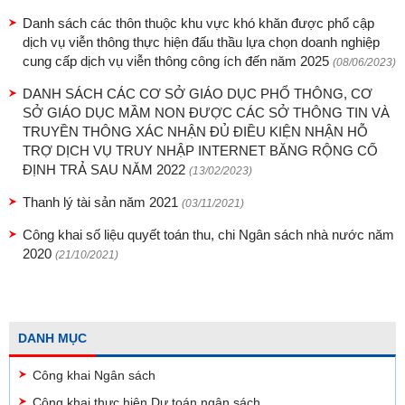
Danh sách các thôn thuộc khu vực khó khăn được phổ cập
dịch vụ viễn thông thực hiện đấu thầu lựa chọn doanh nghiệp
cung cấp dịch vụ viễn thông công ích đến năm 2025
(08/06/2023)
DANH SÁCH CÁC CƠ SỞ GIÁO DỤC PHỔ THÔNG, CƠ
SỞ GIÁO DỤC MẦM NON ĐƯỢC CÁC SỞ THÔNG TIN VÀ
TRUYỀN THÔNG XÁC NHẬN ĐỦ ĐIỀU KIỆN NHẬN HỖ
TRỢ DỊCH VỤ TRUY NHẬP INTERNET BĂNG RỘNG CỐ
ĐỊNH TRẢ SAU NĂM 2022
(13/02/2023)
Thanh lý tài sản năm 2021
(03/11/2021)
Công khai số liệu quyết toán thu, chi Ngân sách nhà nước năm
2020
(21/10/2021)
DANH MỤC
Công khai Ngân sách
Công khai thực hiện Dự toán ngân sách